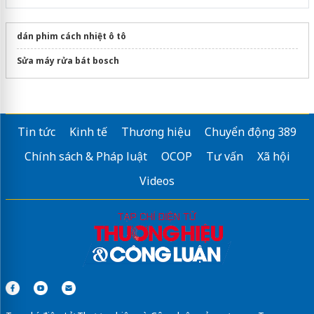
dán phim cách nhiệt ô tô
Sửa máy rửa bát bosch
Tin tức
Kinh tế
Thương hiệu
Chuyển động 389
Chính sách & Pháp luật
OCOP
Tư vấn
Xã hội
Videos