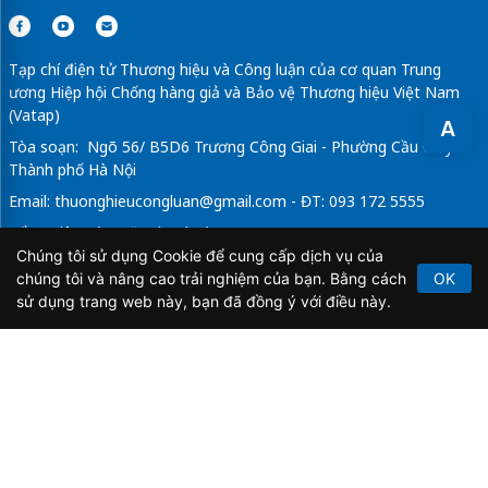
Tạp chí điện tử Thương hiệu và Công luận của cơ quan Trung
ương Hiệp hội Chống hàng giả và Bảo vệ Thương hiệu Việt Nam
(Vatap)
A
Tòa soạn: Ngõ 56/ B5D6 Trương Công Giai - Phường Cầu Giấy -
Thành phố Hà Nội
Email:
thuonghieucongluan@gmail.com
- ĐT: 093 172 5555
Tổng Biên Tập: Vũ Đức Thuận
Chúng tôi sử dụng Cookie để cung cấp dịch vụ của
Giấy phép hoạt động báo chí điện tử số 64/GP-BTTTT do Bộ
chúng tôi và nâng cao trải nghiệm của bạn. Bằng cách
OK
Thông tin và Truyền thông cấp ngày 21/2/2020.
sử dụng trang web này, bạn đã đồng ý với điều này.
Copyright © 2026
TẠP CHÍ THƯƠNG HIỆU & CÔNG
LUẬN
. All Rights Reserved.
Bản quyền thuộc Tạp chí Thương hiệu và Công luận. Cấm
sao chép dưới mọi hình thức nếu không có sự chấp thuận