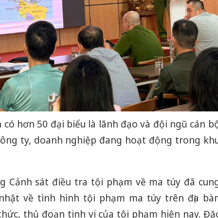
có hơn 50 đại biểu là lãnh đạo và đội ngũ cán b
 công ty, doanh nghiệp đang hoạt động trong kh
òng Cảnh sát điều tra tội phạm về ma túy đã cun
nhật về tình hình tội phạm ma túy trên địa bà
hức, thủ đoạn tinh vi của tội phạm hiện nay. Đặ