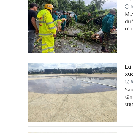
5
Mưa
đườ
có 
Lâm
xuấ
8
Sau
tâm
trạ
ánh
hiệ
đến