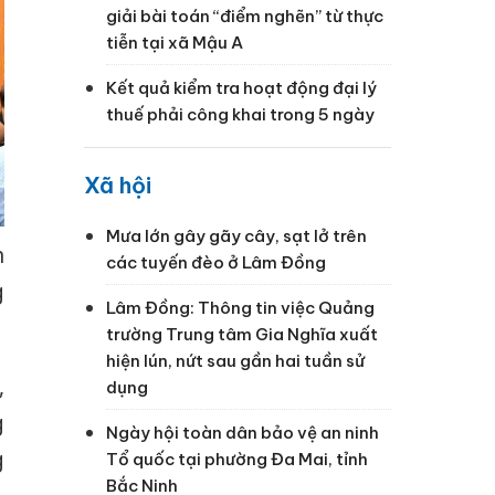
giải bài toán “điểm nghẽn” từ thực
tiễn tại xã Mậu A
Kết quả kiểm tra hoạt động đại lý
thuế phải công khai trong 5 ngày
Xã hội
Mưa lớn gây gãy cây, sạt lở trên
n
các tuyến đèo ở Lâm Đồng
g
Lâm Đồng: Thông tin việc Quảng
trường Trung tâm Gia Nghĩa xuất
hiện lún, nứt sau gần hai tuần sử
,
dụng
g
Ngày hội toàn dân bảo vệ an ninh
g
Tổ quốc tại phường Đa Mai, tỉnh
Bắc Ninh