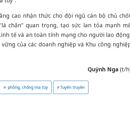
 tuý”.
âng cao nhận thức cho đội ngũ cán bộ chủ chố
"lá chắn" quan trọng, tạo sức lan tỏa mạnh m
kinh tế và an toàn tính mạng cho người lao động
n vững của các doanh nghiệp và Khu công nghiệ
Quỳnh Nga
(t/h
phòng, chống ma túy
Tuyên truyền
Hưng Yên
kinh do
giả mạo