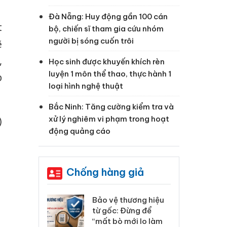
Đà Nẵng: Huy động gần 100 cán
t
bộ, chiến sĩ tham gia cứu nhóm
người bị sóng cuốn trôi
ẽ
,
Học sinh được khuyến khích rèn
luyện 1 môn thể thao, thực hành 1
p
loại hình nghệ thuật
Bắc Ninh: Tăng cường kiểm tra và
xử lý nghiêm vi phạm trong hoạt
)
động quảng cáo
Chống hàng giả
: Xử lý 6 hộ
Bảo vệ thương hiệu
Hư
anh bán hàng
từ gốc: Đừng để
ki
 nhãn hiệu
“mất bò mới lo làm
gi