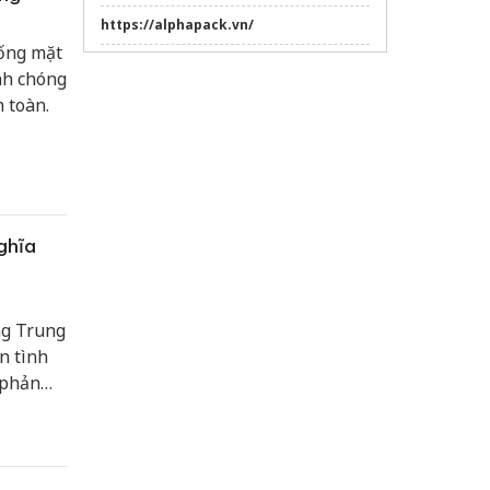
https://alphapack.vn/
uống mặt
dán phim cách nhiệt ô tô
nh chóng
Sửa máy rửa bát bosch
 toàn.
ghĩa
ng Trung
n tình
 phản
g đây là
 hưởng