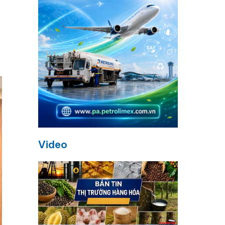
–
Video