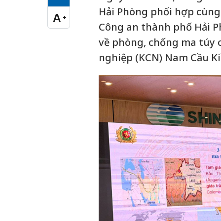
Cỡ chữ vừa
Hải Phòng phối hợp cùng 
A
+
Cỡ chữ lớn
Công an thành phố Hải P
về phòng, chống ma túy c
nghiệp (KCN) Nam Cầu Ki