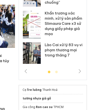
Nike
chuồng”
Ad
 Tiêu hủy
Khẩn trương xác
Cà
ai hàng ngàn
minh, xử lý sản phẩm
cô
m nhập lậu,
Slimaura Care x3 sử
sả
môi trường
dụng giấy phép giả
bả
anh
mạo
ki
 Thanh Hóa
Lào Cai xử lý 83 vụ vi
Cô
ại trong vụ
phạm thương mại
tìm
xuất, buôn
trong tháng 7
án
ai
 sào giả
bá
a túy
Cọc
Tre luồng
Thanh Hoá
tường nhựa giả gỗ
Gia công
Ron cao su
TPHCM
ồng