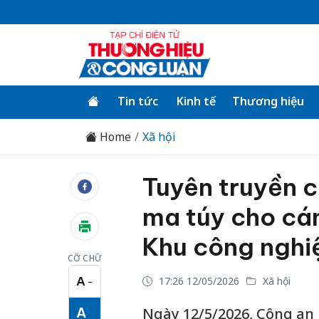
Tin tức
Kinh tế
Thương hiệu
Home
Xã hội
Tuyên truyền 
ma túy cho cán
Khu công nghi
CỠ CHỮ
A
17:26 12/05/2026
Xã hội
−
Cỡ chữ nhỏ
A
Ngày 12/5/2026, Công an