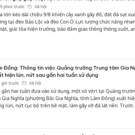
9 phút trước
Xã hội
 lớn kéo dài chiều 9/8 khiến cây xanh gãy đổ, đất đá sạt x
ng tại đèo Bảo Lộc và đèo Con Ó. Lực lượng chức năng nha
mặt, giải tỏa hiện trường, bảo đảm giao thông thông suốt, an
 Đồng: Thông tin việc Quảng trường Trung tâm Gia N
t hiện lún, nứt sau gần hai tuần sử dụng
 giờ trước
Xã hội
 gần hai tuần đưa vào sử dụng, một số vị trí tại Quảng trườ
 Gia Nghĩa (phường Bắc Gia Nghĩa, tỉnh Lâm Đồng) xuất hiệ
ng lún, nứt cục bộ trên bề mặt, làm gãy vỡ đá lát nền. Trước
 của người dân về chất lượng công trình, chủ đầu tư cho rằn
n tượng đã được dự báo trong hồ sơ thiết kế và không ảnh
 kết cấu chịu lực của dự án.