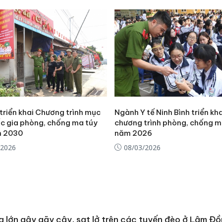
Adidas, 
Cà Mau:
công kh
sản phẩ
bảo vệ 
kinh do
Công an
tìm bị h
án sản 
triển khai Chương trình mục
Ngành Y tế Ninh Bình triển kh
bán yến
ốc gia phòng, chống ma túy
chương trình phòng, chống m
m 2030
năm 2026
/2026
08/03/2026
 lớn gây gãy cây, sạt lở trên các tuyến đèo ở Lâm Đ