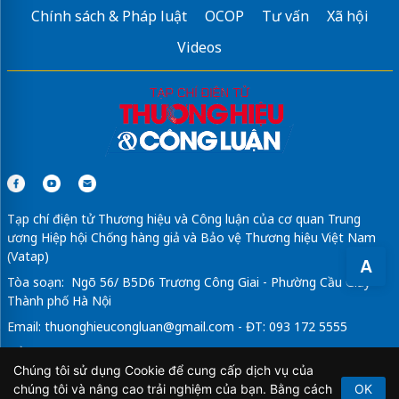
Sửa máy rửa bát bosch
Chính sách & Pháp luật
OCOP
Tư vấn
Xã hội
iPhone 17 Pro CLICKBUY
Videos
Quà tặng đối tác
Traffic user
In tem nhãn giá rẻ
tại Nhanmac3a
Tạp chí điện tử Thương hiệu và Công luận của cơ quan Trung
ương Hiệp hội Chống hàng giả và Bảo vệ Thương hiệu Việt Nam
(Vatap)
A
Tòa soạn: Ngõ 56/ B5D6 Trương Công Giai - Phường Cầu Giấy -
Thành phố Hà Nội
Email:
thuonghieucongluan@gmail.com
- ĐT: 093 172 5555
Tổng Biên Tập: Vũ Đức Thuận
Chúng tôi sử dụng Cookie để cung cấp dịch vụ của
Giấy phép hoạt động báo chí điện tử số 64/GP-BTTTT do Bộ
chúng tôi và nâng cao trải nghiệm của bạn. Bằng cách
OK
Thông tin và Truyền thông cấp ngày 21/2/2020.