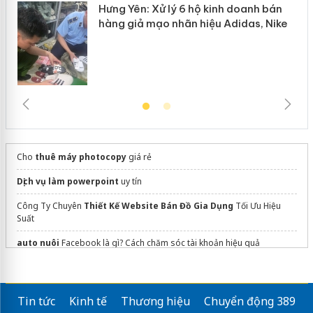
Hưng Yên: Xử lý 6 hộ kinh doanh bán
hàng giả mạo nhãn hiệu Adidas, Nike
Cho
thuê máy photocopy
giá rẻ
Dịch vụ làm powerpoint
uy tín
Công Ty Chuyên
Thiết Kế Website Bán Đồ Gia Dụng
Tối Ưu Hiệu
Suất
auto nuôi
Facebook là gì? Cách chăm sóc tài khoản hiệu quả
menu đẹp cho quán trà sữa
dán phim cách nhiệt ô tô
Tin tức
Kinh tế
Thương hiệu
Chuyển động 389