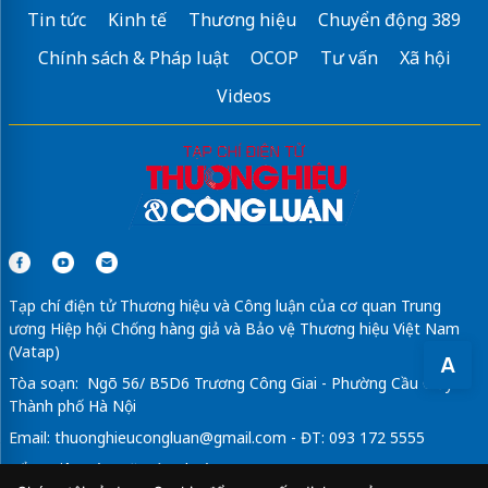
Tin tức
Kinh tế
Thương hiệu
Chuyển động 389
Chính sách & Pháp luật
OCOP
Tư vấn
Xã hội
Videos
Tạp chí điện tử Thương hiệu và Công luận của cơ quan Trung
ương Hiệp hội Chống hàng giả và Bảo vệ Thương hiệu Việt Nam
(Vatap)
A
Tòa soạn: Ngõ 56/ B5D6 Trương Công Giai - Phường Cầu Giấy -
Thành phố Hà Nội
Email:
thuonghieucongluan@gmail.com
- ĐT: 093 172 5555
Tổng Biên Tập: Vũ Đức Thuận