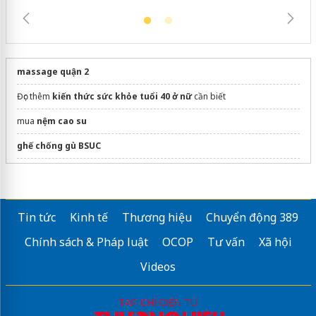
massage quận 2
Đọc thêm
kiến thức sức khỏe tuổi 40 ở nữ
cần biết
mua
nệm cao su
ghế chống gù BSUC
Tiệm cắt tóc nam gần bạn
ghế công thái học dưới 1 triệu
Bchair
Tin tức
Kinh tế
Thương hiệu
Chuyển động 389
dán phim cách nhiệt ô tô
Chính sách & Pháp luật
OCOP
Tư vấn
Xã hội
ĐỊa chỉ
Hoa Mộc Tâm An
Spa
Videos
Thiết bị chăm sóc sức khỏe
dịch vụ chăm sóc người bệnh