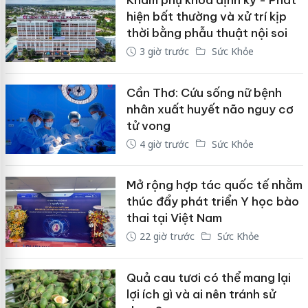
Khám phụ khoa định kỳ - Phát
hiện bất thường và xử trí kịp
thời bằng phẫu thuật nội soi
3 giờ trước
Sức Khỏe
Cần Thơ: Cứu sống nữ bệnh
nhân xuất huyết não nguy cơ
tử vong
4 giờ trước
Sức Khỏe
Mở rộng hợp tác quốc tế nhằm
thúc đẩy phát triển Y học bào
thai tại Việt Nam
22 giờ trước
Sức Khỏe
Quả cau tươi có thể mang lại
lợi ích gì và ai nên tránh sử