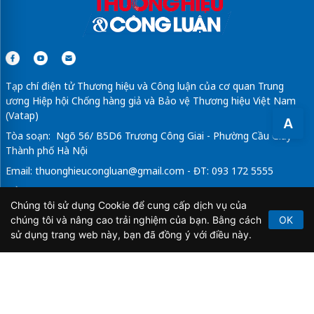
Sửa máy rửa bát bosch
hình nền đẹp
Nha Khoa Quốc Tế AQUA
iteracare việt nam
Tạp chí điện tử Thương hiệu và Công luận của cơ quan Trung
ương Hiệp hội Chống hàng giả và Bảo vệ Thương hiệu Việt Nam
(Vatap)
A
Tòa soạn: Ngõ 56/ B5D6 Trương Công Giai - Phường Cầu Giấy -
Thành phố Hà Nội
Email:
thuonghieucongluan@gmail.com
- ĐT: 093 172 5555
Tổng Biên Tập: Vũ Đức Thuận
Chúng tôi sử dụng Cookie để cung cấp dịch vụ của
Giấy phép hoạt động báo chí điện tử số 64/GP-BTTTT do Bộ
chúng tôi và nâng cao trải nghiệm của bạn. Bằng cách
OK
Thông tin và Truyền thông cấp ngày 21/2/2020.
sử dụng trang web này, bạn đã đồng ý với điều này.
Copyright © 2026
TẠP CHÍ THƯƠNG HIỆU & CÔNG
LUẬN
. All Rights Reserved.