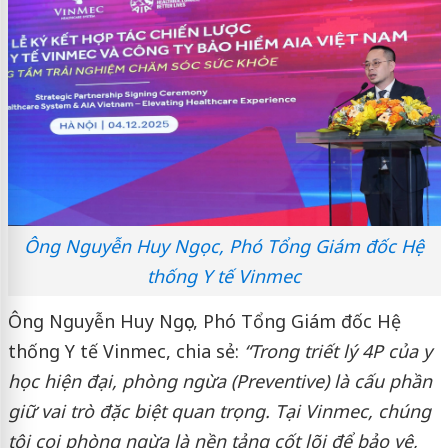
Ông Nguyễn Huy Ngọc, Phó Tổng Giám đốc Hệ
thống Y tế Vinmec
Ông Nguyễn Huy Ngọc, Phó Tổng Giám đốc Hệ
thống Y tế Vinmec, chia sẻ:
“Trong triết lý 4P của y
học hiện đại, phòng ngừa (Preventive) là cấu phần
giữ vai trò đặc biệt quan trọng. Tại Vinmec, chúng
tôi coi phòng ngừa là nền tảng cốt lõi để bảo vệ,