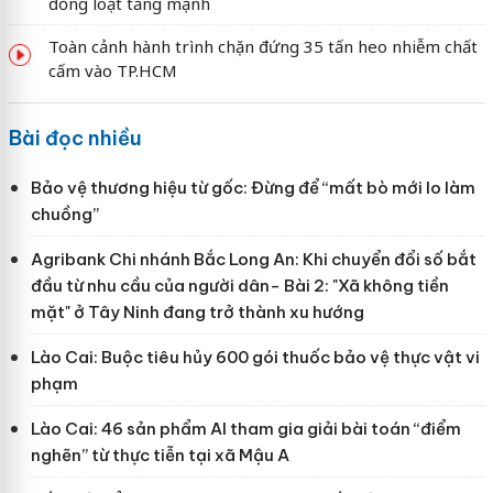
đồng loạt tăng mạnh
Toàn cảnh hành trình chặn đứng 35 tấn heo nhiễm chất
cấm vào TP.HCM
Bài đọc nhiều
Bảo vệ thương hiệu từ gốc: Đừng để “mất bò mới lo làm
chuồng”
Agribank Chi nhánh Bắc Long An: Khi chuyển đổi số bắt
đầu từ nhu cầu của người dân- Bài 2: "Xã không tiền
mặt" ở Tây Ninh đang trở thành xu hướng
Lào Cai: Buộc tiêu hủy 600 gói thuốc bảo vệ thực vật vi
phạm
Lào Cai: 46 sản phẩm AI tham gia giải bài toán “điểm
nghẽn” từ thực tiễn tại xã Mậu A