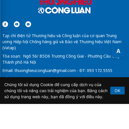
Tạp chí điện tử Thương hiệu và Công luận của cơ quan Trung
ương Hiệp hội Chống hàng giả và Bảo vệ Thương hiệu Việt Nam
(Vatap)
A
Tòa soạn: Ngõ 56/ B5D6 Trương Công Giai - Phường Cầu Giấy -
Thành phố Hà Nội
Email:
thuonghieucongluan@gmail.com
- ĐT: 093 172 5555
Tổng Biên Tập: Vũ Đức Thuận
Chúng tôi sử dụng Cookie để cung cấp dịch vụ của
Giấy phép hoạt động báo chí điện tử số 64/GP-BTTTT do Bộ
chúng tôi và nâng cao trải nghiệm của bạn. Bằng cách
OK
Thông tin và Truyền thông cấp ngày 21/2/2020.
sử dụng trang web này, bạn đã đồng ý với điều này.
Copyright © 2026
TẠP CHÍ THƯƠNG HIỆU & CÔNG
LUẬN
. All Rights Reserved.