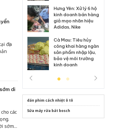
Hưng Yên: Xử lý 6 hộ
óa: Tìm bị
Th
kinh doanh bán hàng
g vụ án buôn
hạ
giả mạo nhãn hiệu
uyển
h sữa
bá
Adidas, Nike
 giả
Mo
Cà Mau: Tiêu hủy
g: Đối tượng
An
ại địa
công khai hàng ngàn
 đường dây
ch
oản
sản phẩm nhập lậu,
 giả tại Phú
bá
bảo vệ môi trường
 đầu thú
Qu
kinh doanh
sớm di
dán phim cách nhiệt ô tô
Sửa máy rửa bát bosch
 cho các
ọng.
ời sớm