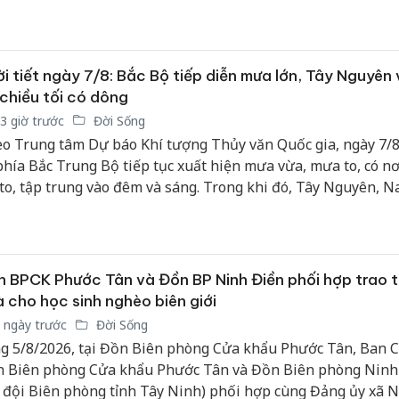
c triển khai trước mùa mưa bão kéo về để ổn định cuộc sống
i tiết ngày 7/8: Bắc Bộ tiếp diễn mưa lớn, Tây Nguyên
chiều tối có dông
3 giờ trước
Đời Sống
o Trung tâm Dự báo Khí tượng Thủy văn Quốc gia, ngày 7/8
phía Bắc Trung Bộ tiếp tục xuất hiện mưa vừa, mưa to, có n
 to, tập trung vào đêm và sáng. Trong khi đó, Tây Nguyên, 
Duyên hải Nam Trung Bộ duy trì hình thái ngày nắng, chiều 
 có mưa rào, dông rải rác.
 BPCK Phước Tân và Đồn BP Ninh Điền phối hợp trao 
 cho học sinh nghèo biên giới
 ngày trước
Đời Sống
g 5/8/2026, tại Đồn Biên phòng Cửa khẩu Phước Tân, Ban C
 Biên phòng Cửa khẩu Phước Tân và Đồn Biên phòng Ninh
 đội Biên phòng tỉnh Tây Ninh) phối hợp cùng Đảng ủy xã 