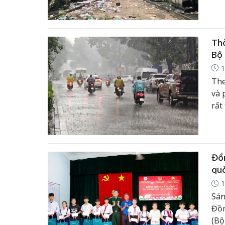
đượ
Thờ
Bộ 
1
The
và 
rất
và 
tối
Đồn
quà
1
Sán
Đồn
(Bộ