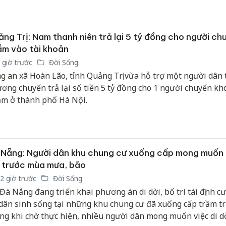
Thanh H
hại tron
ng Trị: Nam thanh niên trả lại 5 tỷ đồng cho người ch
bán bìn
Moyuum
m vào tài khoản
 giờ trước
Đời Sống
An Gian
g an xã Hoàn Lão, tỉnh Quảng Trị vừa hỗ trợ một người dân t
chủ mưu
ơng chuyển trả lại số tiền 5 tỷ đồng cho 1 người chuyển kh
bán hàng
m ở thành phố Hà Nội.
Quốc ra
Nẵng: Người dân khu chung cư xuống cấp mong muốn 
 trước mùa mưa, bão
2 giờ trước
Đời Sống
 Đà Nẵng đang triển khai phương án di dời, bố trí tái định cư
dân sinh sống tại những khu chung cư đã xuống cấp trầm tr
ng khi chờ thực hiện, nhiều người dân mong muốn việc di d