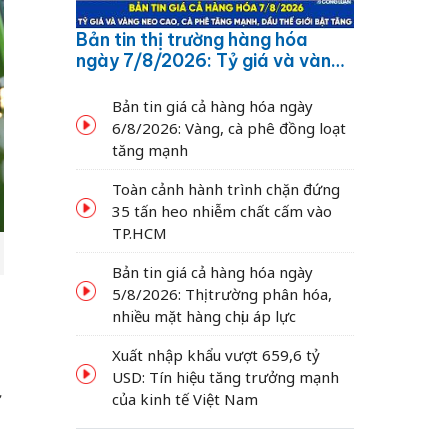
Bản tin thị trường hàng hóa
ngày 7/8/2026: Tỷ giá và vàng
neo cao, cà phê tăng mạnh,
dầu thế giới bật tăng
Bản tin giá cả hàng hóa ngày
6/8/2026: Vàng, cà phê đồng loạt
tăng mạnh
Toàn cảnh hành trình chặn đứng
35 tấn heo nhiễm chất cấm vào
TP.HCM
Bản tin giá cả hàng hóa ngày
5/8/2026: Thị trường phân hóa,
nhiều mặt hàng chịu áp lực
-
Xuất nhập khẩu vượt 659,6 tỷ
USD: Tín hiệu tăng trưởng mạnh
ừ
của kinh tế Việt Nam