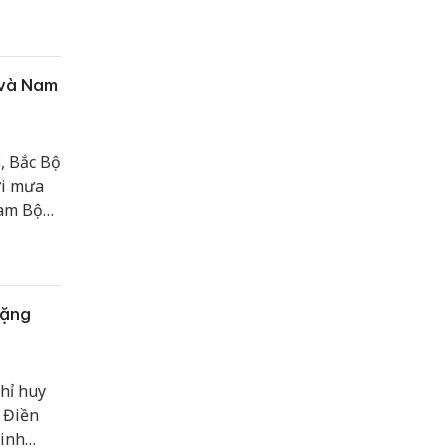
.
 và Nam
, Bắc Bộ
ơi mưa
Nam Bộ
tối và
tặng
hỉ huy
 Điền
Ninh