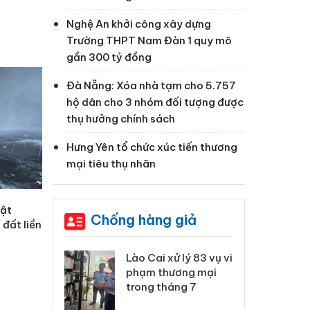
Nghệ An khởi công xây dựng
Trường THPT Nam Đàn 1 quy mô
gần 300 tỷ đồng
Đà Nẵng: Xóa nhà tạm cho 5.757
hộ dân cho 3 nhóm đối tượng được
thụ hưởng chính sách
Hưng Yên tổ chức xúc tiến thương
mại tiêu thụ nhãn
iật
Chống hàng giả
 đất liền
 Thanh Hóa
Lào Cai xử lý 83 vụ vi
Cô
ại trong vụ
phạm thương mại
tìm
xuất, buôn
trong tháng 7
án
 sào giả
bá