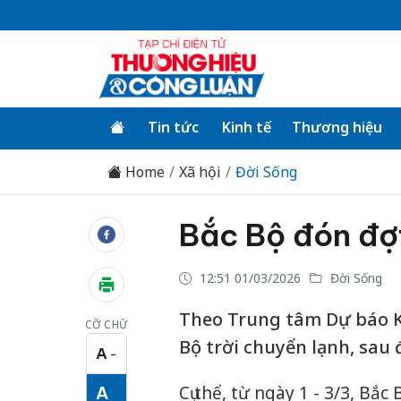
Tin tức
Kinh tế
Thương hiệu
Home
Xã hội
Đời Sống
Bắc Bộ đón đợt
12:51 01/03/2026
Đời Sống
Theo Trung tâm Dự báo Kh
CỠ CHỮ
Bộ trời chuyển lạnh, sau 
A
−
Cỡ chữ nhỏ
Cụ thể, từ ngày 1 - 3/3, Bắ
A