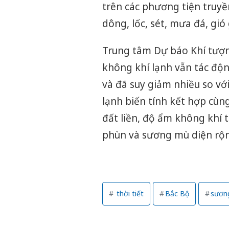
trên các phương tiện truyề
dông, lốc, sét, mưa đá, gió
Trung tâm Dự báo Khí tượn
không khí lạnh vẫn tác độ
và đã suy giảm nhiều so vớ
lạnh biến tính kết hợp cù
đất liền, độ ẩm không khí 
phùn và sương mù diện rộn
thời tiết
Bắc Bộ
sươn