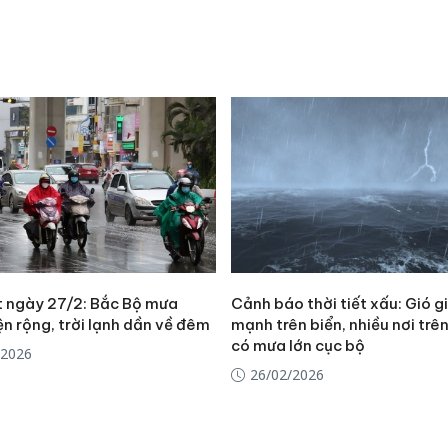
ết ngày 27/2: Bắc Bộ mưa
Cảnh báo thời tiết xấu: Gió g
n rộng, trời lạnh dần về đêm
mạnh trên biển, nhiều nơi trên
có mưa lớn cục bộ
/2026
Công an
26/02/2026
tìm bị h
án sản 
bán yến