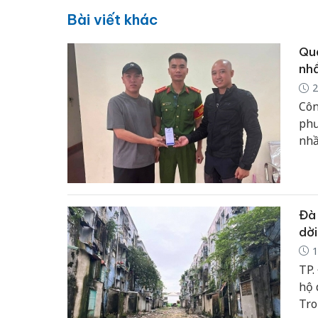
Bài viết khác
Quả
nhầ
2
Côn
phư
nhầ
Đà 
dời
1
TP.
hộ 
Tro