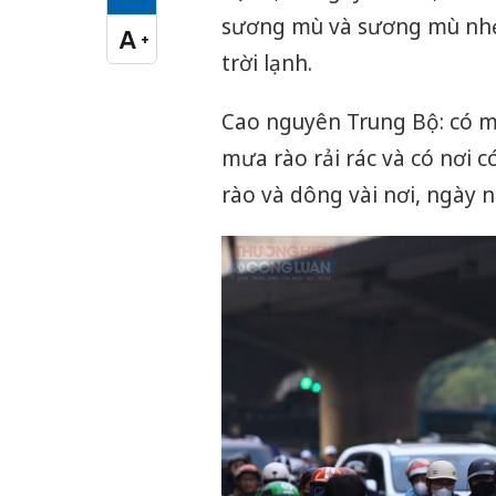
Cỡ chữ vừa
sương mù và sương mù nhẹ 
A
+
Cỡ chữ lớn
trời lạnh.
Cao nguyên Trung Bộ: có mư
mưa rào rải rác và có nơi 
rào và dông vài nơi, ngày 