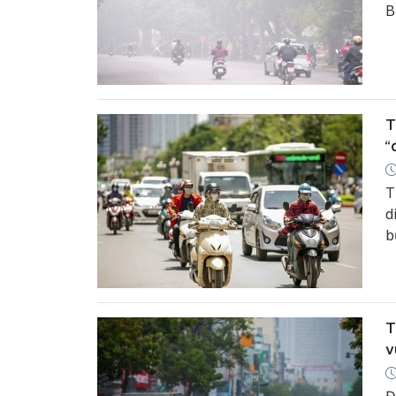
B
n
T
“
T
d
b
m
T
v