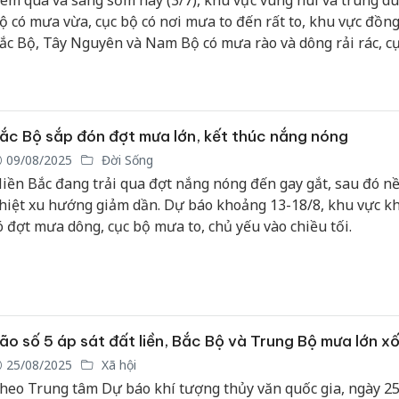
êm qua và sáng sớm nay (3/7), khu vực vùng núi và trung du
ộ có mưa vừa, cục bộ có nơi mưa to đến rất to, khu vực đồn
ắc Bộ, Tây Nguyên và Nam Bộ có mưa rào và dông rải rác, cụ
ơi mưa to. Khu vực vùng núi cần đề phòng nguy cơ xảy ra lũ 
ạt lở đất và ngập úng tại các khu vực trũng, thấp.
ắc Bộ sắp đón đợt mưa lớn, kết thúc nắng nóng
09/08/2025
Đời Sống
iền Bắc đang trải qua đợt nắng nóng đến gay gắt, sau đó n
hiệt xu hướng giảm dần. Dự báo khoảng 13-18/8, khu vực k
ó đợt mưa dông, cục bộ mưa to, chủ yếu vào chiều tối.
ão số 5 áp sát đất liền, Bắc Bộ và Trung Bộ mưa lớn xố
25/08/2025
Xã hội
heo Trung tâm Dự báo khí tượng thủy văn quốc gia, ngày 25