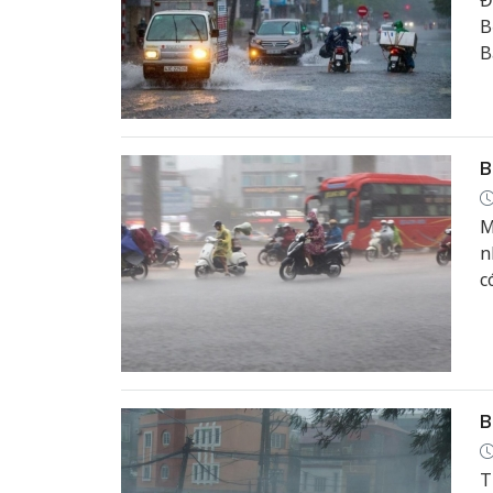
Đ
B
B
n
s
B
M
n
c
B
T