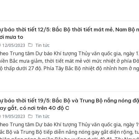
ến rất to.
ự báo thời tiết 12/5: Bắc Bộ thời tiết mát mẻ, Nam Bộ 
ơi mưa to
12/05/2023
Tin tức
heo Trung tâm Dự báo Khí tượng Thủy văn quốc gia, ngày 1
iền Bắc mưa giảm, thời tiết mát mẻ với mức nhiệt ở phía Đ
ộ thấp dưới 27 độ. Phía Tây Bắc Bộ nhiệt độ nhỉnh hơn ở n
9 độ. Từ Trung Bộ trở vào phía Nam trời tiếp tục mưa, nhiề
ưa to.
ự báo thời tiết 19/5: Bắc Bộ và Trung Bộ nắng nóng đặ
ay gắt, có nơi trên 40 độ C
19/05/2023
Tin tức
heo Trung tâm Dự báo Khí tượng Thủy văn quốc gia, ngày 1
ắc Bộ và Trung Bộ tiếp diễn nắng nóng gay gắt diện rộng, t