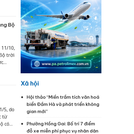
ung Bộ
 11/10,
ộ trời
ực
ộ.
Xã hội
Hội thảo “Miền trầm tích văn hoá
biển Đầm Hà và phát triển không
/5, do
gian mới”
 từ
ộ có
Phường Hồng Gai: Bố trí 7 điểm
mưa to
đỗ xe miễn phí phục vụ nhân dân