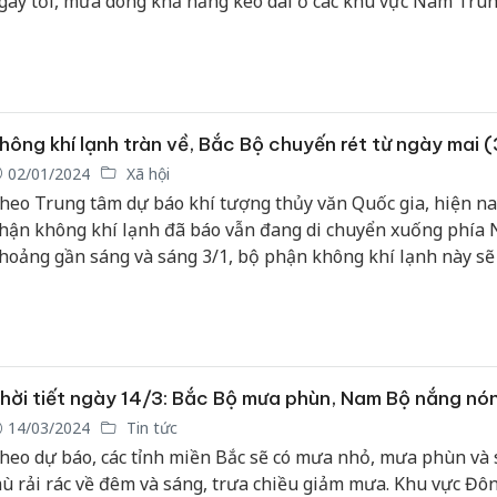
gày tới, mưa dông khả năng kéo dài ở các khu vực Nam Trun
ây Nguyên và Nam Bộ
hông khí lạnh tràn về, Bắc Bộ chuyến rét từ ngày mai (
02/01/2024
Xã hội
heo Trung tâm dự báo khí tượng thủy văn Quốc gia, hiện nay
hận không khí lạnh đã báo vẫn đang di chuyển xuống phía
hoảng gần sáng và sáng 3/1, bộ phận không khí lạnh này sẽ
ưởng đến khu vực phía Đông Bắc Bộ; sau đó ảnh hưởng đến
ây Bắc Bộ và Bắc Trung Bộ. Gió Đông Bắc trong đất liền lại
ên cấp 3; vùng ven biển cấp 3-4.
hời tiết ngày 14/3: Bắc Bộ mưa phùn, Nam Bộ nắng nó
14/03/2024
Tin tức
heo dự báo, các tỉnh miền Bắc sẽ có mưa nhỏ, mưa phùn và
ù rải rác về đêm và sáng, trưa chiều giảm mưa. Khu vực Đ