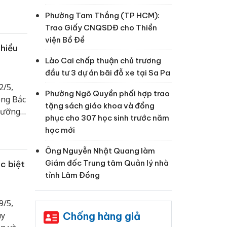
Phường Tam Thắng (TP HCM):
Trao Giấy CNQSDĐ cho Thiền
viện Bồ Đề
nhiều
Lào Cai chấp thuận chủ trương
đầu tư 3 dự án bãi đỗ xe tại Sa Pa
2/5,
Phường Ngô Quyền phối hợp trao
ông Bắc
tặng sách giáo khoa và đồng
gưỡng
phục cho 307 học sinh trước năm
u nơi
học mới
Ông Nguyễn Nhật Quang làm
Giám đốc Trung tâm Quản lý nhà
c biệt
tỉnh Lâm Đồng
9/5,
Chống hàng giả
uy