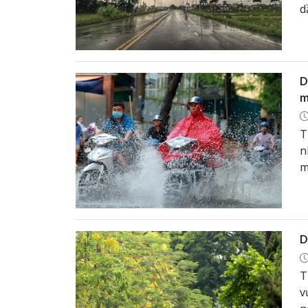
d
d
D
m
T
n
m
A
n
D
T
v