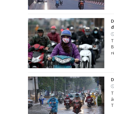
D
đ
T
B
r
t
D
T
ả
T
m