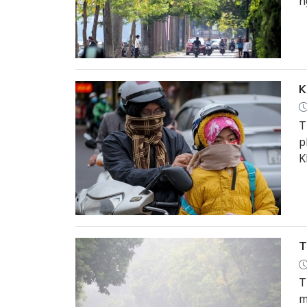
n
T
K
T
p
K
h
T
l
T
T
m