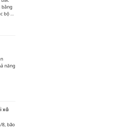
 Bắc
g bằng
c bộ có
quét,
ền
hả năng
i xả
/8, bão