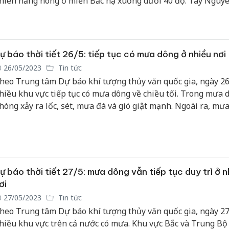
hiên nắng nóng ở miền Bắc hạ xuống dưới 40 độ. Tây Nguyê
am Bộ ngày nắng, chiều tối mưa mát.
Công an
tìm bị hạ
án sản x
bán yến 
ự báo thời tiết 26/5: tiếp tục có mưa dông ở nhiều nơi
26/05/2023
Tin tức
Thanh Hó
heo Trung tâm Dự báo khí tượng thủy văn quốc gia, ngày 26
hại tron
hiều khu vực tiếp tục có mưa dông về chiều tối. Trong mưa 
buôn bán
Moyuum 
hòng xảy ra lốc, sét, mưa đá và gió giật mạnh. Ngoài ra, mưa
ưa to cục bộ có khả năng gây ra tình trạng ngập úng tại các
An Giang
rũng, thấp.
chủ mưu
bán hàng
Phú Quố
thú
ự báo thời tiết 27/5: mưa dông vẫn tiếp tục duy trì ở n
ơi
27/05/2023
Tin tức
heo Trung tâm Dự báo khí tượng thủy văn quốc gia, ngày 27
hiều khu vực trên cả nước có mưa. Khu vực Bắc và Trung Bộ