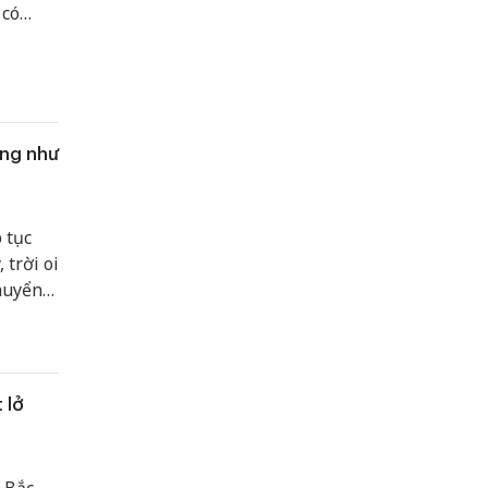
 có
óng như
 tục
trời oi
chuyển
 lở