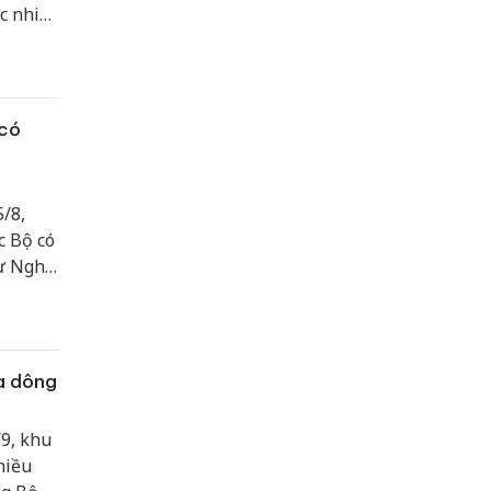
c nhiệt
 có
/8,
c Bộ có
từ Nghệ
ới
ưa dông
9, khu
hiều