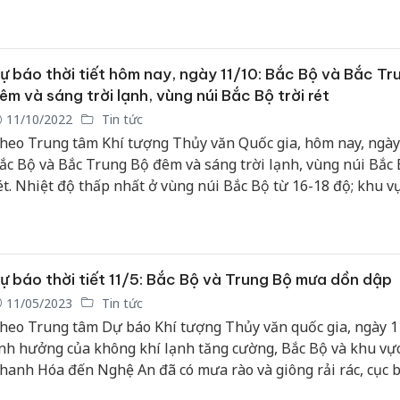
ự báo thời tiết hôm nay, ngày 11/10: Bắc Bộ và Bắc Tr
êm và sáng trời lạnh, vùng núi Bắc Bộ trời rét
11/10/2022
Tin tức
heo Trung tâm Khí tượng Thủy văn Quốc gia, hôm nay, ngày
ắc Bộ và Bắc Trung Bộ đêm và sáng trời lạnh, vùng núi Bắc B
ét. Nhiệt độ thấp nhất ở vùng núi Bắc Bộ từ 16-18 độ; khu v
rung du, vùng đồng bằng Bắc Bộ và Bắc Trung Bộ từ 18-21 đ
ự báo thời tiết 11/5: Bắc Bộ và Trung Bộ mưa dồn dập
11/05/2023
Tin tức
heo Trung tâm Dự báo Khí tượng Thủy văn quốc gia, ngày 11
nh hưởng của không khí lạnh tăng cường, Bắc Bộ và khu vực
hanh Hóa đến Nghệ An đã có mưa rào và giông rải rác, cục b
ưa to, riêng khu vực vùng núi phía Bắc có mưa vừa, có nơi 