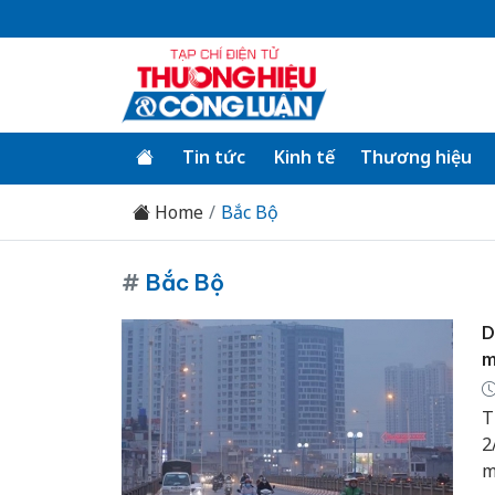
Tin tức
Kinh tế
Thương hiệu
Home
Bắc Bộ
#
Bắc Bộ
D
m
T
2
m