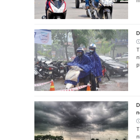
n
N
D
T
n
p
m
t
D
n
T
n