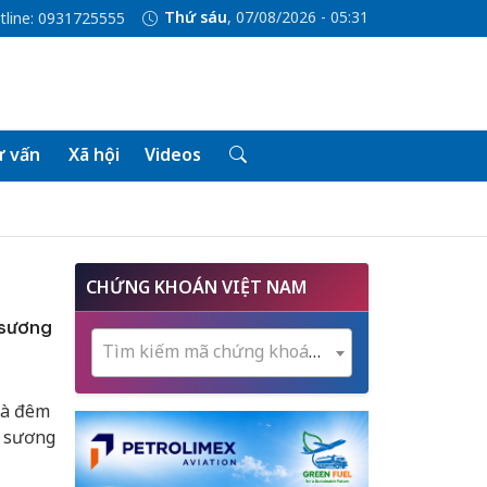
Thứ sáu
, 07/08/2026 - 05:31
tline: 0931725555
 vấn
Xã hội
Videos
CHỨNG KHOÁN VIỆT NAM
 sương
Tìm kiếm mã chứng khoán...
và đêm
n sương