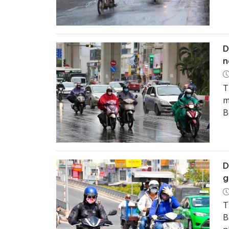
đ
D
n
T
m
B
2
m
D
g
T
B