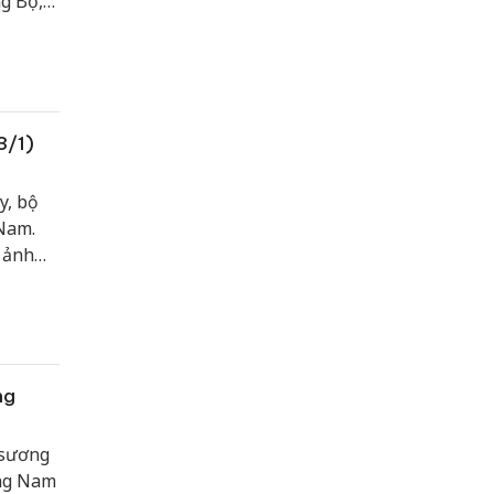
g Bộ,
3/1)
, bộ
 Nam.
 ảnh
 phía
 mạnh
ng
 sương
ông Nam