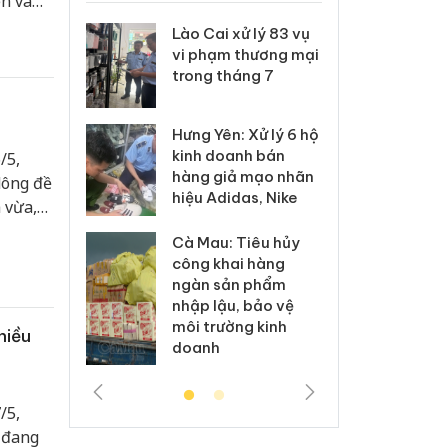
n và
 Thanh Hóa
Lào Cai xử lý 83 vụ
Công
i trong vụ
vi phạm thương mại
tìm b
uất, buôn
trong tháng 7
án sả
sào giả
bán y
Hưng Yên: Xử lý 6 hộ
a: Tìm bị
Than
kinh doanh bán
/5,
g vụ án
hại t
hàng giả mạo nhãn
dông đề
 bình sữa
buôn
hiệu Adidas, Nike
giả
Moyu
 vừa,
 vùng
Cà Mau: Tiêu hủy
: Đối tượng
An Gi
công khai hàng
 đường dây
chủ 
ngàn sản phẩm
 giả tại
bán h
nhập lậu, bảo vệ
c ra đầu
Phú 
môi trường kinh
thú
hiều
doanh
/5,
 đang