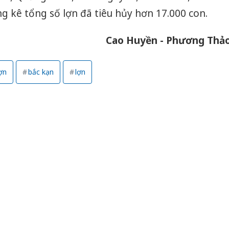
g kê tổng số lợn đã tiêu hủy hơn 17.000 con.
Cao Huyền - Phương Thả
lợn
bắc kạn
lợn