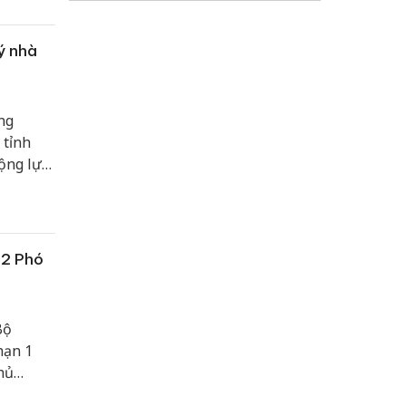
ý nhà
ng
 tỉnh
ộng lực
ành và
 2 Phó
Bộ
hạn 1
hủ
ại Trưng