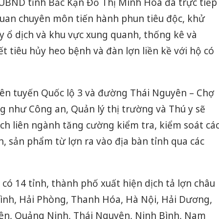
 UBND tỉnh Bắc Kạn Đỗ Thị Minh Hoa đã trực tiếp
quan chuyên môn tiến hành phun tiêu độc, khử
y ổ dịch và khu vực xung quanh, thống kê và
ết tiêu hủy heo bệnh và đàn lợn liền kề với hộ có
trên tuyến Quốc lộ 3 và đường Thái Nguyên – Chợ
g như Công an, Quản lý thị trường và Thú y sẽ
ịch liên ngành tăng cường kiểm tra, kiểm soát cá
, sản phẩm từ lợn ra vào địa bàn tỉnh qua các
 có 14 tỉnh, thành phố xuất hiện dịch tả lợn châu
Bình, Hải Phòng, Thanh Hóa, Hà Nội, Hải Dương,
ên, Quảng Ninh, Thái Nguyên, Ninh Bình, Nam