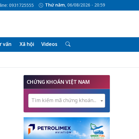
Thứ năm
, 06/08/2026 - 20:59
line: 0931725555
 vấn
Xã hội
Videos
CHỨNG KHOÁN VIỆT NAM
Tìm kiếm mã chứng khoán...
g