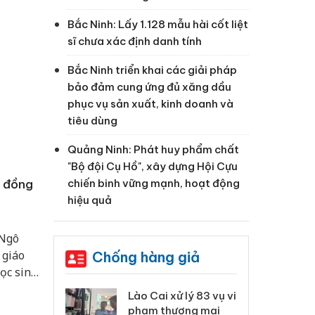
Bắc Ninh: Lấy 1.128 mẫu hài cốt liệt
sĩ chưa xác định danh tính
Bắc Ninh triển khai các giải pháp
bảo đảm cung ứng đủ xăng dầu
phục vụ sản xuất, kinh doanh và
tiêu dùng
Quảng Ninh: Phát huy phẩm chất
"Bộ đội Cụ Hồ", xây dựng Hội Cựu
chiến binh vững mạnh, hoạt động
à đồng
hiệu quả
 Ngô
 giáo
Chống hàng giả
ọc sinh
 học mới
 Thanh Hóa
Lào Cai xử lý 83 vụ vi
Cô
ại trong vụ
phạm thương mại
tìm