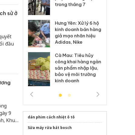
xuất, buôn
trong tháng 7
án
 sào giả
bá
ch sử ở
Hưng Yên: Xử lý 6 hộ
óa: Tìm bị
Th
kinh doanh bán hàng
g vụ án buôn
hạ
giả mạo nhãn hiệu
quyết
h sữa
bá
Adidas, Nike
 giả
Mo
ổi đầu
Cà Mau: Tiêu hủy
g: Đối tượng
An
công khai hàng ngàn
 đường dây
ch
sản phẩm nhập lậu,
 giả tại Phú
bá
bảo vệ môi trường
 đầu thú
Qu
kinh doanh
ương
ông
gày 9
dán phim cách nhiệt ô tô
nh, Khu
Sửa máy rửa bát bosch