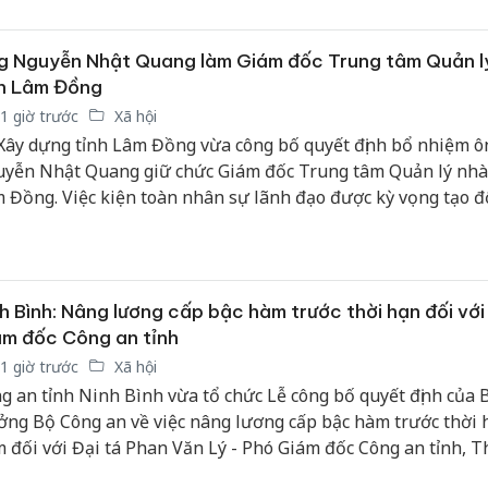
g Nguyễn Nhật Quang làm Giám đốc Trung tâm Quản l
nh Lâm Đồng
1 giờ trước
Xã hội
Xây dựng tỉnh Lâm Đồng vừa công bố quyết định bổ nhiệm ô
yễn Nhật Quang giữ chức Giám đốc Trung tâm Quản lý nhà
 Đồng. Việc kiện toàn nhân sự lãnh đạo được kỳ vọng tạo đ
 mới hoạt động của đơn vị, nâng cao hiệu quả quản lý, vận h
i thác quỹ nhà công trên địa bàn.
h Bình: Nâng lương cấp bậc hàm trước thời hạn đối với
m đốc Công an tỉnh
1 giờ trước
Xã hội
g an tỉnh Ninh Bình vừa tổ chức Lễ công bố quyết định của 
ởng Bộ Công an về việc nâng lương cấp bậc hàm trước thời 
 đối với Đại tá Phan Văn Lý - Phó Giám đốc Công an tỉnh, T
ởng Cơ quan Cảnh sát điều tra Công an tỉnh và Đại tá Mai Đ