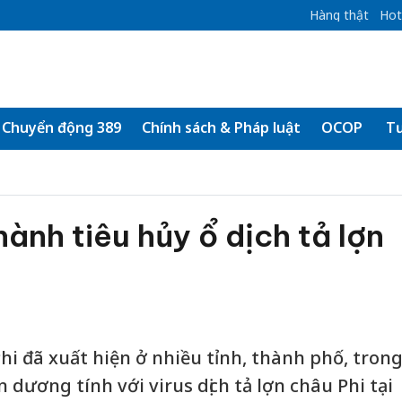
Hàng thật
Hot
Chuyển động 389
Chính sách & Pháp luật
OCOP
Tư
ành tiêu hủy ổ dịch tả lợn
Phi đã xuất hiện ở nhiều tỉnh, thành phố, tron
 dương tính với virus dịch tả lợn châu Phi tại