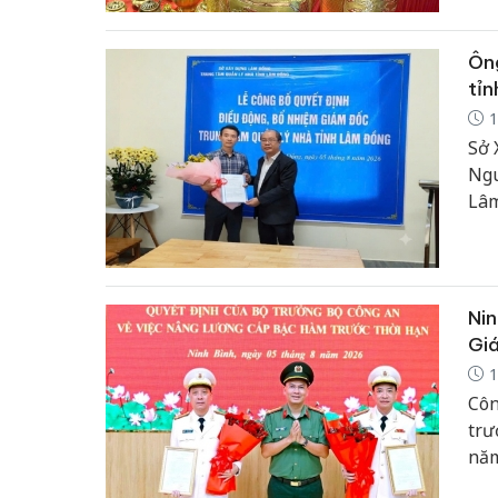
Ôn
tỉ
1
Sở 
Ngu
Lâm
đổi
kha
Nin
Giá
1
Côn
trư
năm
trư