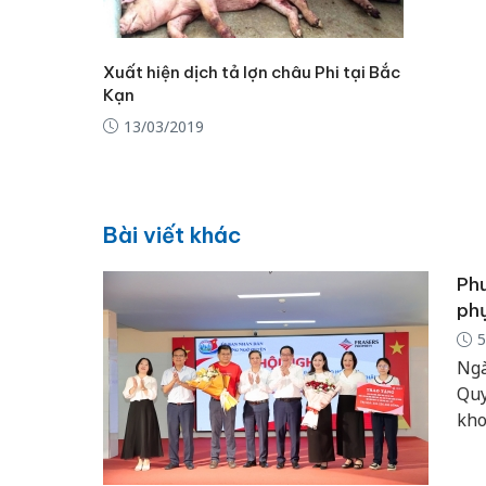
Xuất hiện dịch tả lợn châu Phi tại Bắc
Kạn
13/03/2019
Bài viết khác
Phư
phụ
5
Ngà
Quy
kho
có 
202