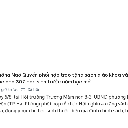
ờng Ngô Quyền phối hợp trao tặng sách giáo khoa v
c cho 307 học sinh trước năm học mới
 giờ trước
Xã hội
y 6/8, tại Hội trường Trường Mầm non 8-3, UBND phường
ền (TP. Hải Phòng) phối hợp tổ chức Hội nghị trao tặng sách
a, đồng phục cho học sinh thuộc diện gia đình chính sách, h
hoàn cảnh khó khăn và học sinh khuyết tật trước thềm năm
Công an
6 - 2027.
tìm bị h