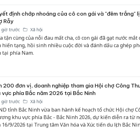
án sản 
bán yến
ết định chớp nhoáng của cô con gái và "đêm trắng" lị
ợ Rẫy
Thanh H
 giờ trước
Xã hội
hại tron
a tận cùng của nỗi đau mất cha, cô con gái đã gạt nước mắt 
bán bìn
Moyuum
h hiến tạng, hồi sinh nhiều cuộc đời và đánh dấu ca ghép ph
n tại phía Nam.
An Gian
chủ mưu
bán hàng
Quốc ra
 200 đơn vị, doanh nghiệp tham gia Hội chợ Công Th
 vực phía Bắc năm 2026 tại Bắc Ninh
 giờ trước
Xã hội
D tỉnh Bắc Ninh vừa ban hành kế hoạch tổ chức Hội chợ C
ơng khu vực phía Bắc - Bắc Ninh 2026, dự kiến diễn ra từ n
 16/9/2026 tại Trung tâm Văn hóa và Xúc tiến du lịch Bắc Ni
thị phía Nam, đường Nguyễn Thị Định, phường Bắc Giang.