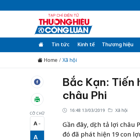
Tin tức
Kinh tế
Thương hiệu
Home
Xã hội
Bắc Kạn: Tiến h
châu Phi
16:48 13/03/2019
Xã hội
CỠ CHỮ
A
Gần đây, dịch tả lợi châu 
−
Cỡ chữ nhỏ
đó đã phát hiện 19 con lợn
A