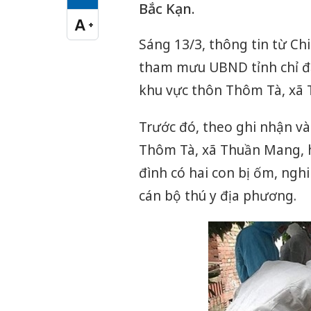
Cỡ chữ vừa
Bắc Kạn.
A
+
Cỡ chữ lớn
Sáng 13/3, thông tin từ Chi
tham mưu UBND tỉnh chỉ đạ
khu vực thôn Thôm Tà, xã 
Trước đó, theo ghi nhận v
Thôm Tà, xã Thuần Mang, h
đình có hai con bị ốm, ngh
cán bộ thú y địa phương.