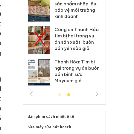
,
m nhập lậu,
Slimaura Care x3 sử
sả
môi trường
dụng giấy phép giả
bả
h
anh
mạo
ki
c
 Thanh Hóa
Lào Cai xử lý 83 vụ vi
Cô
o
ại trong vụ
phạm thương mại
tìm
p
xuất, buôn
trong tháng 7
án
 sào giả
bá
g
Hưng Yên: Xử lý 6 hộ
óa: Tìm bị
Th
kinh doanh bán hàng
g vụ án buôn
hạ
giả mạo nhãn hiệu
h sữa
bá
g
Adidas, Nike
 giả
Mo
i
t
m
dán phim cách nhiệt ô tô
ố
ũ
Sửa máy rửa bát bosch