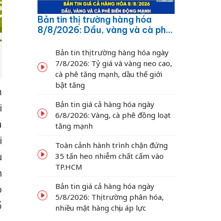
Bản tin thị trường hàng hóa
8/8/2026: Dầu, vàng và cà phê
biến động mạnh
Bản tin thị trường hàng hóa ngày
7/8/2026: Tỷ giá và vàng neo cao,
cà phê tăng mạnh, dầu thế giới
bật tăng
m
Bản tin giá cả hàng hóa ngày
i
6/8/2026: Vàng, cà phê đồng loạt
a
tăng mạnh
i
Toàn cảnh hành trình chặn đứng
u
35 tấn heo nhiễm chất cấm vào
TP.HCM
h
Bản tin giá cả hàng hóa ngày
o
5/8/2026: Thị trường phân hóa,
ổ
nhiều mặt hàng chịu áp lực