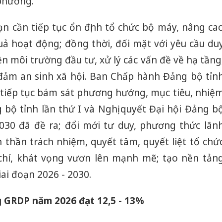
 phương.
ạn cần tiếp tục ổn định tổ chức bộ máy, nâng ca
quả hoạt động; đồng thời, đối mặt với yêu cầu du
iện môi trường đầu tư, xử lý các vấn đề về hạ tầng
 đảm an sinh xã hội. Ban Chấp hành Đảng bộ tỉn
h tiếp tục bám sát phương hướng, mục tiêu, nhiệ
 bộ tỉnh lần thứ I và Nghị quyết Đại hội Đảng b
030 đã đề ra; đổi mới tư duy, phương thức lãn
h thần trách nhiệm, quyết tâm, quyết liệt tổ chứ
 chí, khát vọng vươn lên mạnh mẽ; tạo nền tản
ai đoạn 2026 - 2030.
g GRDP năm 2026 đạt 12,5 - 13%