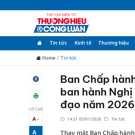
Tin tức
Kinh tế
Thương hiệu
Home
Tin tức
Ban Chấp hành
ban hành Nghị 
đạo năm 2026
CỠ CHỮ
A
14:21 05/01/2026
Tin tức
−
Cỡ chữ nhỏ
A
Thay mặt Ban Chấp hành Đ