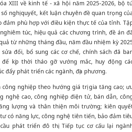
 XIII về kinh tế - xã hội năm 2025-2026, bộ t
t số nghị quyết, kết luận chuyên đề quan trọng củ
ảo đảm phù hợp với điều kiện thực tế của tỉnh. Tậ
 nghiêm túc, hiệu quả các chương trình, đề án đ
 quả từ những tháng đầu, năm đầu nhiệm kỳ 202
, sửa đổi, bổ sung các cơ chế, chính sách đã ba
để kịp thời tháo gỡ vướng mắc, huy động cá
úc đẩy phát triển các ngành, địa phương.
 công nghiệp theo hướng giá trị gia tăng cao; ư
ng nghệ cao, công nghiệp điện tử, bán dẫn, côn
năng lượng và thân thiện môi trường; kiên quyế
 tư có năng lực, công nghệ tiên tiến, bảo đảm tiê
Cà Mau:
ầu phát triển đô thị. Tiếp tục cơ cấu lại ngàn
công kh