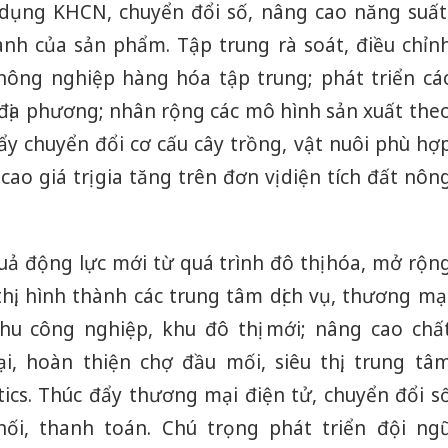
dụng KHCN, chuyển đổi số, nâng cao năng suất
sản phẩ
bảo vệ 
anh của sản phẩm. Tập trung rà soát, điều chỉn
kinh do
nông nghiệp hàng hóa tập trung; phát triển cá
Công an
 địa phương; nhân rộng các mô hình sản xuất the
tìm bị h
ẩy chuyển đổi cơ cấu cây trồng, vật nuôi phù hợ
án sản 
bán yến
ao giá trị gia tăng trên đơn vị diện tích đất nôn
Thanh H
hại tron
bán bìn
uả động lực mới từ quá trình đô thị hóa, mở rộn
Moyuum
hị, hình thành các trung tâm dịch vụ, thương mạ
hu công nghiệp, khu đô thị mới; nâng cao chấ
, hoàn thiện chợ đầu mối, siêu thị, trung tâ
tics. Thúc đẩy thương mại điện tử, chuyển đổi s
ối, thanh toán. Chú trọng phát triển đội ng