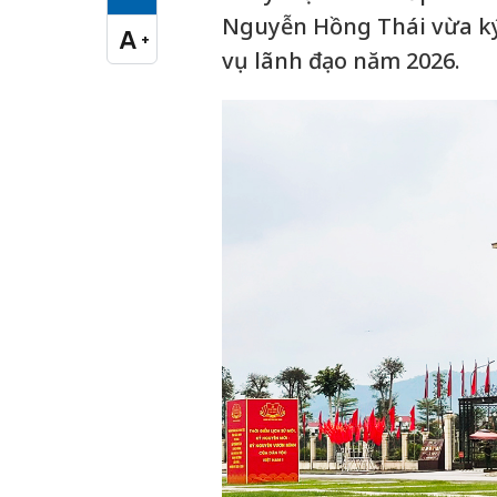
Cỡ chữ vừa
Nguyễn Hồng Thái vừa ký
A
+
Cỡ chữ lớn
vụ lãnh đạo năm 2026.