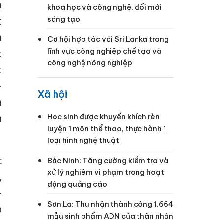
n
khoa học và công nghệ, đổi mới
sáng tạo
t
n
Cơ hội hợp tác với Sri Lanka trong
lĩnh vực công nghiệp chế tạo và
t
công nghệ nông nghiệp
t
-
Xã hội
n
n
Học sinh được khuyến khích rèn
luyện 1 môn thể thao, thực hành 1
loại hình nghệ thuật
c
Bắc Ninh: Tăng cường kiểm tra và
xử lý nghiêm vi phạm trong hoạt
,
động quảng cáo
-
Sơn La: Thu nhận thành công 1.664
p
mẫu sinh phẩm ADN của thân nhân