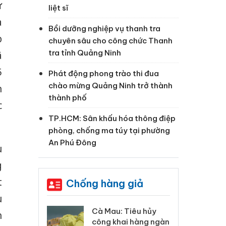
ứ
liệt sĩ
a
Bồi dưỡng nghiệp vụ thanh tra
p
chuyên sâu cho công chức Thanh
tra tỉnh Quảng Ninh
ã
5
Phát động phong trào thi đua
chào mừng Quảng Ninh trở thành
n
thành phố
c
TP.HCM: Sân khấu hóa thông điệp
phòng, chống ma túy tại phường
An Phú Đông
u
g
t
Chống hàng giả
u
 Tiêu hủy
Khẩn trương xác
Cà
h
ai hàng ngàn
minh, xử lý sản phẩm
cô