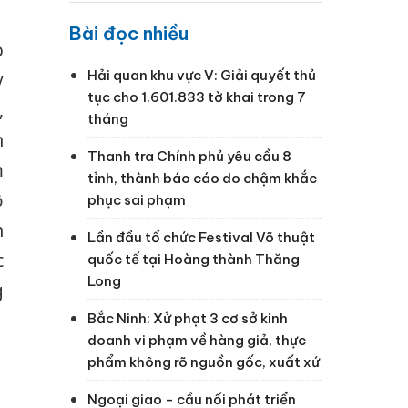
Bài đọc nhiều
o
Hải quan khu vực V: Giải quyết thủ
y
tục cho 1.601.833 tờ khai trong 7
,
tháng
h
Thanh tra Chính phủ yêu cầu 8
m
tỉnh, thành báo cáo do chậm khắc
ộ
phục sai phạm
h
Lần đầu tổ chức Festival Võ thuật
c
quốc tế tại Hoàng thành Thăng
Long
g
Bắc Ninh: Xử phạt 3 cơ sở kinh
doanh vi phạm về hàng giả, thực
phẩm không rõ nguồn gốc, xuất xứ
Ngoại giao - cầu nối phát triển