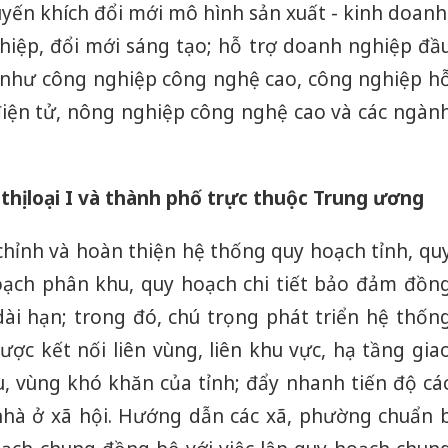
yến khích đổi mới mô hình sản xuất - kinh doanh
ghiệp, đổi mới sáng tạo; hỗ trợ doanh nghiệp đầ
ên như công nghiệp công nghệ cao, công nghiệp h
 điện tử, nông nghiệp công nghệ cao và các ngàn
 thị loại I và thành phố trực thuộc Trung ương
chỉnh và hoàn thiện hệ thống quy hoạch tỉnh, qu
oạch phân khu, quy hoạch chi tiết bảo đảm đồn
dài hạn; trong đó, chú trọng phát triển hệ thốn
ược kết nối liên vùng, liên khu vực, hạ tầng gia
, vùng khó khăn của tỉnh; đẩy nhanh tiến độ cá
 nhà ở xã hội. Hướng dẫn các xã, phường chuẩn b