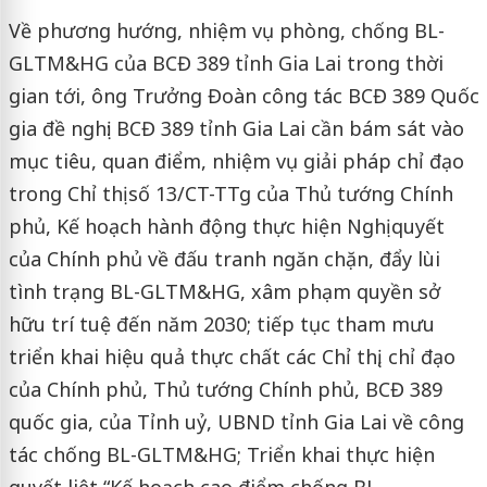
Về phương hướng, nhiệm vụ phòng, chống BL-
GLTM&HG của BCĐ 389 tỉnh Gia Lai trong thời
gian tới, ông Trưởng Đoàn công tác BCĐ 389 Quốc
gia đề nghị: BCĐ 389 tỉnh Gia Lai cần bám sát vào
mục tiêu, quan điểm, nhiệm vụ giải pháp chỉ đạo
trong Chỉ thị số 13/CT-TTg của Thủ tướng Chính
phủ, Kế hoạch hành động thực hiện Nghị quyết
của Chính phủ về đấu tranh ngăn chặn, đẩy lùi
tình trạng BL-GLTM&HG, xâm phạm quyền sở
hữu trí tuệ đến năm 2030; tiếp tục tham mưu
triển khai hiệu quả thực chất các Chỉ thị, chỉ đạo
của Chính phủ, Thủ tướng Chính phủ, BCĐ 389
quốc gia, của Tỉnh uỷ, UBND tỉnh Gia Lai về công
tác chống BL-GLTM&HG; Triển khai thực hiện
quyết liệt “Kế hoạch cao điểm chống BL-