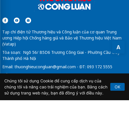
Tạp chí điện tử Thương hiệu và Công luận của cơ quan Trung
ương Hiệp hội Chống hàng giả và Bảo vệ Thương hiệu Việt Nam
(Vatap)
A
Tòa soạn: Ngõ 56/ B5D6 Trương Công Giai - Phường Cầu Giấy -
Thành phố Hà Nội
Email:
thuonghieucongluan@gmail.com
- ĐT: 093 172 5555
Tổng Biên Tập: Vũ Đức Thuận
Chúng tôi sử dụng Cookie để cung cấp dịch vụ của
Giấy phép hoạt động báo chí điện tử số 64/GP-BTTTT do Bộ
chúng tôi và nâng cao trải nghiệm của bạn. Bằng cách
OK
Thông tin và Truyền thông cấp ngày 21/2/2020.
sử dụng trang web này, bạn đã đồng ý với điều này.
Copyright © 2026
TẠP CHÍ THƯƠNG HIỆU & CÔNG
LUẬN
. All Rights Reserved.