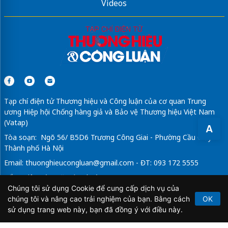
Videos
Tạp chí điện tử Thương hiệu và Công luận của cơ quan Trung
ương Hiệp hội Chống hàng giả và Bảo vệ Thương hiệu Việt Nam
(Vatap)
A
Tòa soạn: Ngõ 56/ B5D6 Trương Công Giai - Phường Cầu Giấy -
Thành phố Hà Nội
Email:
thuonghieucongluan@gmail.com
- ĐT: 093 172 5555
Tổng Biên Tập: Vũ Đức Thuận
Chúng tôi sử dụng Cookie để cung cấp dịch vụ của
Giấy phép hoạt động báo chí điện tử số 64/GP-BTTTT do Bộ
chúng tôi và nâng cao trải nghiệm của bạn. Bằng cách
OK
Thông tin và Truyền thông cấp ngày 21/2/2020.
sử dụng trang web này, bạn đã đồng ý với điều này.