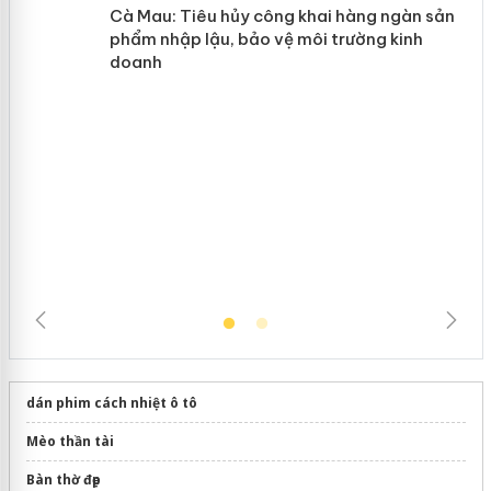
y
Hưng Yên: Xử lý 6 hộ kinh doanh bán
hàng giả mạo nhãn hiệu Adidas, Nike
Cà Mau: Tiêu hủy công khai hàng
ngàn sản phẩm nhập lậu, bảo vệ môi
trường kinh doanh
dán phim cách nhiệt ô tô
Mèo thần tài
Bàn thờ đẹp