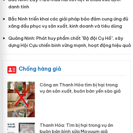
danh tính
Bắc Ninh triển khai các giải pháp bảo đảm cung ứng đủ
xăng dầu phục vụ sản xuất, kinh doanh và tiêu dùng
Quảng Ninh: Phát huy phẩm chất "Bộ đội Cụ Hồ", xây
dựng Hội Cựu chiến binh vững mạnh, hoạt động hiệu quả
Chống hàng giả
 án
Lào Cai xử lý 83 vụ vi phạm thương mại
trong tháng 7
n
Hưng Yên: Xử lý 6 hộ kinh doanh bán hàng
giả mạo nhãn hiệu Adidas, Nike
y
Cà Mau: Tiêu hủy công khai hàng ngàn sản
phẩm nhập lậu, bảo vệ môi trường kinh