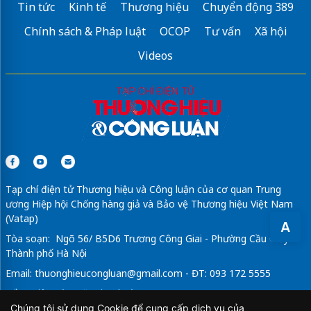
Tin tức
Kinh tế
Thương hiệu
Chuyển động 389
Chính sách & Pháp luật
OCOP
Tư vấn
Xã hội
Videos
Tạp chí điện tử Thương hiệu và Công luận của cơ quan Trung
ương Hiệp hội Chống hàng giả và Bảo vệ Thương hiệu Việt Nam
(Vatap)
A
Tòa soạn: Ngõ 56/ B5D6 Trương Công Giai - Phường Cầu Giấy -
Thành phố Hà Nội
Email:
thuonghieucongluan@gmail.com
- ĐT: 093 172 5555
Tổng Biên Tập: Vũ Đức Thuận
Chúng tôi sử dụng Cookie để cung cấp dịch vụ của