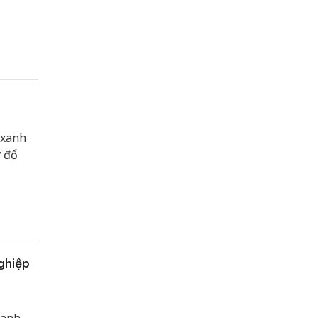
 xanh
ờ đổ
ghiệp