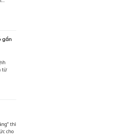
h
ồng/cổ
ỗ gần
ịnh
 từ
ng” thì
ức cho