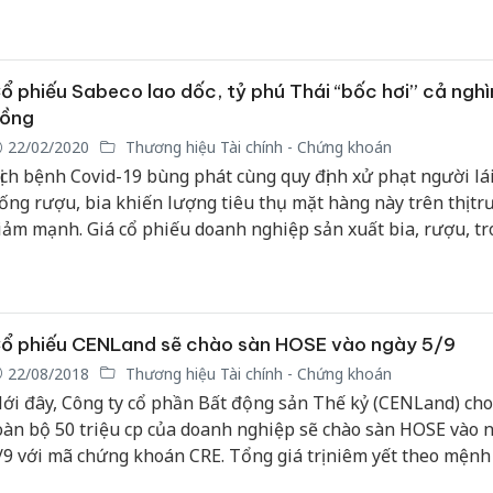
ổ phiếu Sabeco lao dốc, tỷ phú Thái “bốc hơi” cả nghì
ồng
22/02/2020
Thương hiệu Tài chính - Chứng khoán
ịch bệnh Covid-19 bùng phát cùng quy định xử phạt người lái
ống rượu, bia khiến lượng tiêu thụ mặt hàng này trên thị t
iảm mạnh. Giá cổ phiếu doanh nghiệp sản xuất bia, rượu, tr
ó Tổng Công ty cổ phần bia rượu nước giải khát Sài Gòn (Sa
ã SAB) cũng chịu ảnh hưởng tiêu cực.
ổ phiếu CENLand sẽ chào sàn HOSE vào ngày 5/9
22/08/2018
Thương hiệu Tài chính - Chứng khoán
ới đây, Công ty cổ phần Bất động sản Thế kỷ (CENLand) cho 
oàn bộ 50 triệu cp của doanh nghiệp sẽ chào sàn HOSE vào 
/9 với mã chứng khoán CRE. Tổng giá trị niêm yết theo mệnh 
00 tỷ đồng.