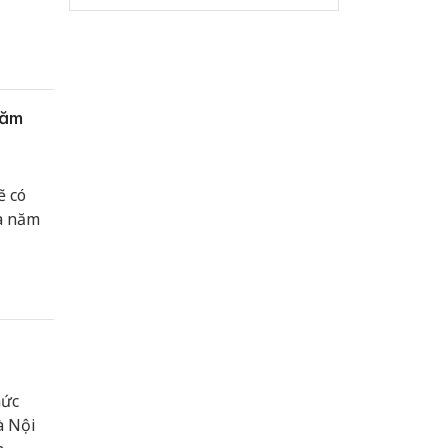
năm
ẽ có
ủa năm
hức
à Nội