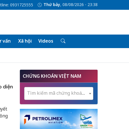
Thứ bảy
, 08/08/2026 - 23:38
tline: 0931725555
 vấn
Xã hội
Videos
CHỨNG KHOÁN VIỆT NAM
o diện
Tìm kiếm mã chứng khoán...
uyết
Công