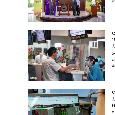
(
(
p
C
1
S
c
d
C
N
đ