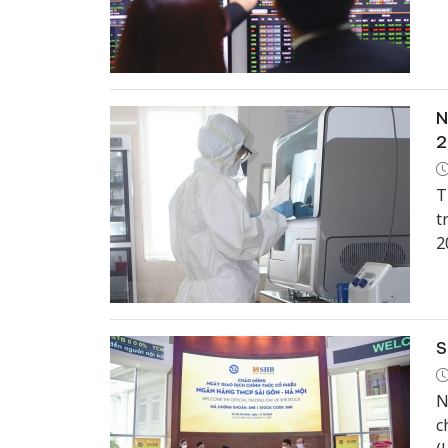
N
2
T
t
2
S
N
c