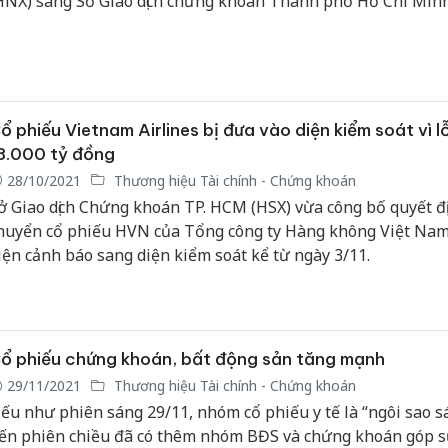
HNX) sang Sở Giao dịch chứng khoán Thành phố Hồ Chí Min
HOSE) với giá tham chiếu cho ngày đầu giao dịch là 28.900 đ
hiếu.
ổ phiếu Vietnam Airlines bị đưa vào diện kiểm soát vì l
8.000 tỷ đồng
28/10/2021
Thương hiệu Tài chính - Chứng khoán
ở Giao dịch Chứng khoán TP. HCM (HSX) vừa công bố quyết đ
huyển cổ phiếu HVN của Tổng công ty Hàng không Việt Nam
iện cảnh báo sang diện kiểm soát kể từ ngày 3/11.
ổ phiếu chứng khoán, bất động sản tăng mạnh
29/11/2021
Thương hiệu Tài chính - Chứng khoán
ếu như phiên sáng 29/11, nhóm cổ phiếu y tế là “ngôi sao sá
ến phiên chiều đã có thêm nhóm BĐS và chứng khoán góp s