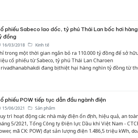
ổ phiếu Sabeco lao dốc, tỷ phú Thái Lan bốc hơi hàng
ỷ đồng
16/03/2018
Kinh tế
hỉ trong một thời gian ngắn bỏ ra 110.000 tỷ đồng để sở hữ
riệu cổ phiếu từ Sabeco, tỷ phú Thái Lan Charoen
irivadhanabhakdi đang bị thiệt hại hàng nghìn tỷ đồng từ t
ụ mua lại này.
ổ phiếu POW tiếp tục dẫn đầu ngành điện
15/06/2021
Sản phẩm
uy trì hoạt động các nhà máy điện ổn định, hiệu quả, an toàn
háng 5/2021, Tổng Công ty Điện lực Dầu khí Việt Nam - CTC
ower, mã CK: POW) đạt sản lượng điện 1.486,5 triệu kWh, d