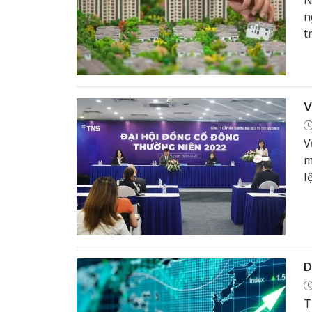
N
n
t
b
t
V
V
m
l
c
D
T