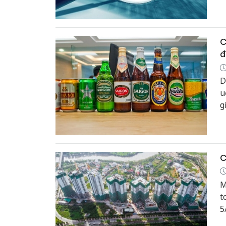
C
đ
D
u
g
c
m
C
M
t
5
5