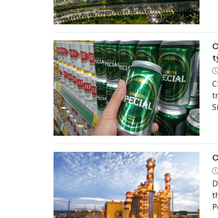
C
t
C
t
S
v
C
D
t
P