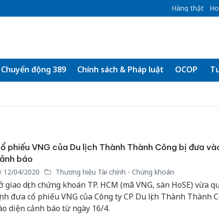
Hàng thật
Ho
Chuyển động 389
Chính sách & Pháp luật
OCOP
Tư
ổ phiếu VNG của Du lịch Thành Thành Công bị đưa và
ảnh báo
12/04/2020
Thương hiệu Tài chính - Chứng khoán
ở giao dịch chứng khoán TP. HCM (mã VNG, sàn HoSE) vừa q
ịnh đưa cổ phiếu VNG của Công ty CP Du lịch Thành Thành 
ào diện cảnh báo từ ngày 16/4.