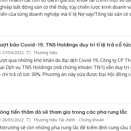
hìn nhanh các con số đánh giá sức khỏe tài chính một số d
ghiệp bất động sản có thể thấy, tùy chiến lược kinh doanh va
riển của từng doanh nghiệp mà tỉ lệ Nợ vay/Tổng tài sản có
iệt, theo đó có doanh nghiệp nợ vay rất cao, có doanh nghiệp
hận trọng với chiến lược nợ vay thấp.
ượt bão Covid-19, TNS Holdings duy trì tỉ lệ trả cổ t
27/04/2022
Thương hiệu
ượt qua những khó khăn do đại dịch Covid-19, Công ty CP T
ại Dịch vụ TNS Holdings (mã chứng khoán: TN1) vẫn duy trì 
ệ chi trả cổ tức 30%. Phương án này vừa được Đại hội đồng 
ông ty thông qua trong buổi họp thường niên ngày 26/04/20
òng tiền thăm dò sẽ tham gia trong các pha rung lắc
26/05/2022
Thương hiệu Tài chính - Chứng khoán
hị trường sẽ còn những pha rung lắc để kiểm định cung cầu.