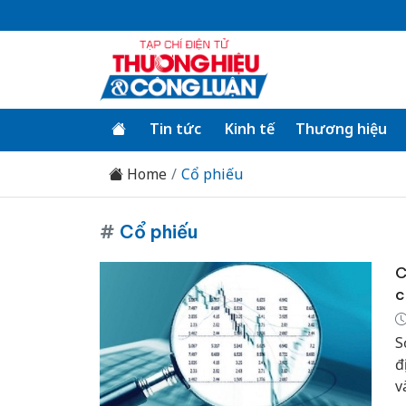
Tin tức
Kinh tế
Thương hiệu
Home
Cổ phiếu
#
Cổ phiếu
C
c
S
đ
v