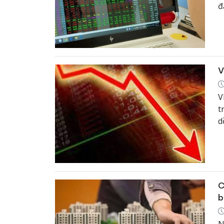
đ
V
V
t
d
C
b