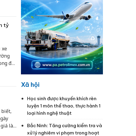
n tỷ
 xe
rường
ong đó
beco,
Xã hội
Học sinh được khuyến khích rèn
luyện 1 môn thể thao, thực hành 1
biết,
loại hình nghệ thuật
ngày
giá là
Bắc Ninh: Tăng cường kiểm tra và
xử lý nghiêm vi phạm trong hoạt