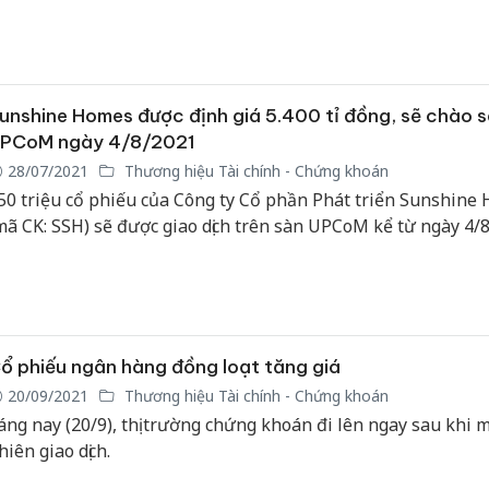
hu ước đạt 2.536,8 tỷ đồng.
Cà Mau:
công kh
ngàn sả
unshine Homes được định giá 5.400 tỉ đồng, sẽ chào 
nhập lậu
PCoM ngày 4/8/2021
môi trườ
28/07/2021
Thương hiệu Tài chính - Chứng khoán
doanh
50 triệu cổ phiếu của Công ty Cổ phần Phát triển Sunshine
mã CK: SSH) sẽ được giao dịch trên sàn UPCoM kể từ ngày 4/8
Công an
tìm bị hạ
án sản x
bán yến 
Thanh Hó
ổ phiếu ngân hàng đồng loạt tăng giá
hại tron
buôn bán
20/09/2021
Thương hiệu Tài chính - Chứng khoán
Moyuum 
áng nay (20/9), thị trường chứng khoán đi lên ngay sau khi 
hiên giao dịch.