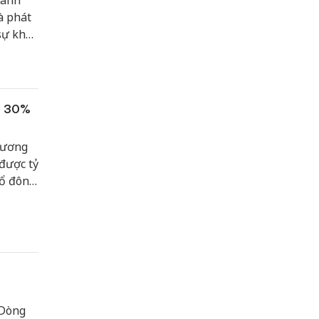
oanh
̀ phát
 sự khác
 lại
ức 30%
hương
được tỷ
cổ đông
22.
 Dòng