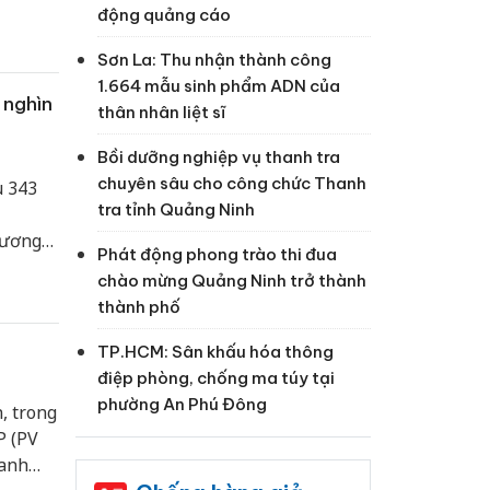
động quảng cáo
Sơn La: Thu nhận thành công
1.664 mẫu sinh phẩm ADN của
 nghìn
thân nhân liệt sĩ
Bồi dưỡng nghiệp vụ thanh tra
chuyên sâu cho công chức Thanh
u 343
tra tỉnh Quảng Ninh
hương
Phát động phong trào thi đua
chào mừng Quảng Ninh trở thành
thành phố
TP.HCM: Sân khấu hóa thông
điệp phòng, chống ma túy tại
phường An Phú Đông
, trong
P (PV
oanh