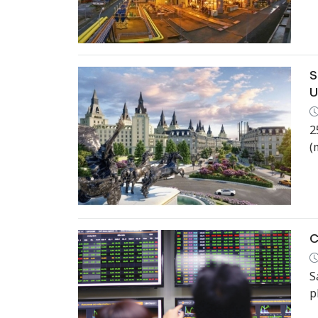
t
S
U
2
(
C
S
p