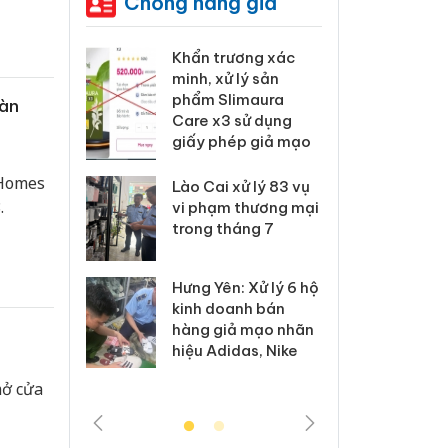
Chống hàng giả
 Tiêu hủy
Khẩn trương xác
Cà M
ai hàng
minh, xử lý sản
công
n phẩm
phẩm Slimaura
ngàn
sàn
, bảo vệ
Care x3 sử dụng
nhập 
ng kinh
giấy phép giả mạo
môi t
doan
 Homes
Lào Cai xử lý 83 vụ
.
 Thanh Hóa
vi phạm thương mại
Công
i trong vụ
trong tháng 7
tìm b
uất, buôn
án sả
sào giả
bán y
Hưng Yên: Xử lý 6 hộ
kinh doanh bán
a: Tìm bị
Than
hàng giả mạo nhãn
g vụ án
hại t
hiệu Adidas, Nike
 bình sữa
buôn
giả
Moyu
mở cửa