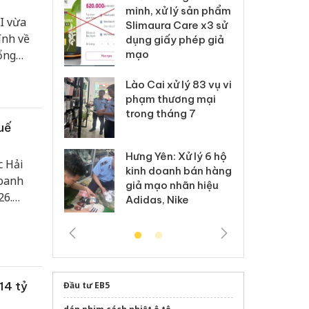
ai hàng ngàn
minh, xử lý sản phẩm
cô
I vừa
m nhập lậu,
Slimaura Care x3 sử
sả
ính về
môi trường
dụng giấy phép giả
bả
anh
mạo
ki
ổng
Đầu tư
 Thanh Hóa
Lào Cai xử lý 83 vụ vi
Cô
ại trong vụ
phạm thương mại
tìm
xuất, buôn
trong tháng 7
án
uế
 sào giả
bá
Hưng Yên: Xử lý 6 hộ
óa: Tìm bị
Th
c Hải
kinh doanh bán hàng
g vụ án buôn
hạ
doanh
giả mạo nhãn hiệu
h sữa
bá
26.
Adidas, Nike
 giả
Mo
14 tỷ
Đầu tư EB5