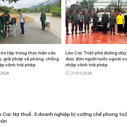
óa tập trung thực hiện các
Lào Cai: Triệt phá đường dây
ụ, giải pháp về phòng, chống
đưa, đón người nước ngoài xu
ập cảnh trái phép
nhập cảnh trái phép
/2026
21/01/2026
 Cai: Nợ thuế, 3 doanh nghiệp bị cưỡng chế phong toả
oản
Cà Mau: