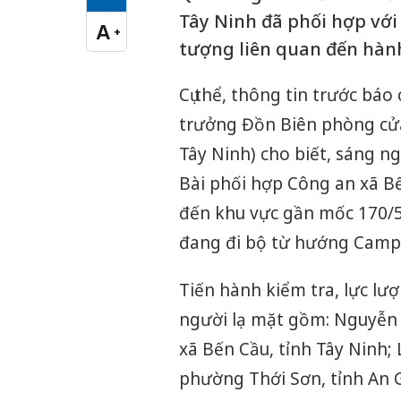
Cỡ chữ vừa
Tây Ninh đã phối hợp với 
A
+
Cỡ chữ lớn
tượng liên quan đến hành
Cụ thể, thông tin trước báo
trưởng Đồn Biên phòng cửa
Tây Ninh) cho biết, sáng 
Bài phối hợp Công an xã Bế
đến khu vực gần mốc 170/5,
đang đi bộ từ hướng Campu
Tiến hành kiểm tra, lực lư
người lạ mặt gồm: Nguyễn 
xã Bến Cầu, tỉnh Tây Ninh;
phường Thới Sơn, tỉnh An 