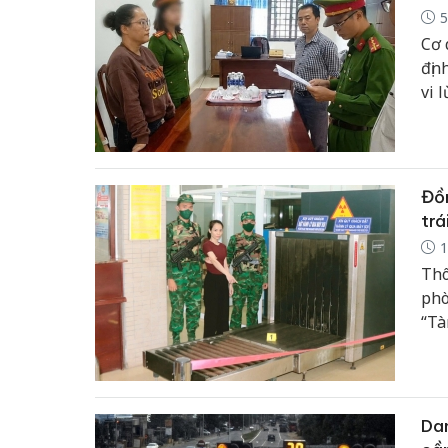
5
Cơ 
địn
vi 
vốn
nhâ
Đồn
trá
1
Thô
phò
“Tà
Phư
Mộc
Dan