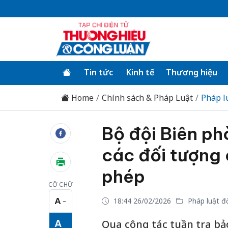
Tin tức
Kinh tế
Thương hiệu
Home
Chính sách & Pháp Luật
Pháp l
Bộ đội Biên ph
các đối tượng 
phép
CỠ CHỮ
A
18:44 26/02/2026
Pháp luật đ
−
Cỡ chữ nhỏ
A
Qua công tác tuần tra bảo