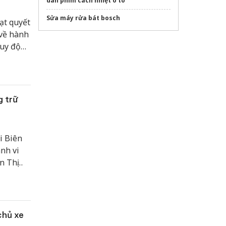
dán phim cách nhiệt ô tô
Sửa máy rửa bát bosch
ạt quyết
 về hành
huy động
nạn
g trữ
i Biên
nh vi
n Thị
ốc tế
chủ xe