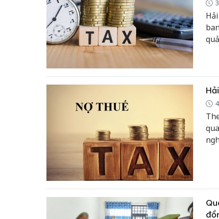
3
Hải
ban
quả
côn
Bắc
Hải
4
The
qua
ngh
Đán
Quả
đồ