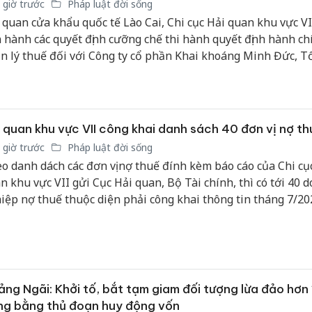
 giờ trước
Pháp luật đời sống
công kh
 quan cửa khẩu quốc tế Lào Cai, Chi cục Hải quan khu vực VI
sản phẩ
 hành các quyết định cưỡng chế thi hành quyết định hành ch
bảo vệ 
kinh do
n lý thuế đối với Công ty cổ phần Khai khoáng Minh Đức, T
g ty cổ phần Linh Dương và Công ty TNHH Thương mại và 
Công an
 Việt.
tìm bị h
án sản 
 quan khu vực VII công khai danh sách 40 đơn vị nợ th
bán yến
 giờ trước
Pháp luật đời sống
Thanh H
o danh dách các đơn vị nợ thuế đính kèm báo cáo của Chi cụ
hại tron
n khu vực VII gửi Cục Hải quan, Bộ Tài chính, thì có tới 40 
bán bìn
iệp nợ thuế thuộc diện phải công khai thông tin tháng 7/20
Moyuum
g nói, có đơn vị nợ thuế, nợ phạt lên tới hơn 107 tỷ đồng.
ng Ngãi: Khởi tố, bắt tạm giam đối tượng lừa đảo hơn 
ng bằng thủ đoạn huy động vốn