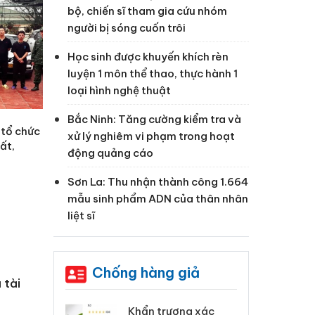
bộ, chiến sĩ tham gia cứu nhóm
người bị sóng cuốn trôi
Học sinh được khuyến khích rèn
luyện 1 môn thể thao, thực hành 1
loại hình nghệ thuật
Bắc Ninh: Tăng cường kiểm tra và
 tổ chức
xử lý nghiêm vi phạm trong hoạt
ất,
động quảng cáo
Sơn La: Thu nhận thành công 1.664
mẫu sinh phẩm ADN của thân nhân
liệt sĩ
Chống hàng giả
 tài
 Tiêu hủy
Khẩn trương xác
Cà