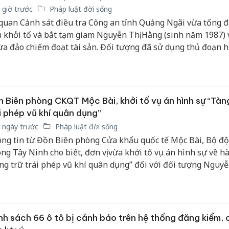
 giờ trước
Pháp luật đời sống
quan Cảnh sát điều tra Công an tỉnh Quảng Ngãi vừa tống đ
h khởi tố và bắt tạm giam Nguyễn Thị Hằng (sinh năm 1987)
lừa đảo chiếm đoạt tài sản. Đối tượng đã sử dụng thủ đoạn 
 để cho vay đảo hạn ngân hàng, qua đó chiếm đoạt của các 
n số tiền hơn 14 tỷ đồng.
 Biên phòng CKQT Mộc Bài, khởi tố vụ án hình sự “Tàn
i phép vũ khí quân dụng”
 ngày trước
Pháp luật đời sống
ng tin từ Đồn Biên phòng Cửa khẩu quốc tế Mộc Bài, Bộ độ
ng Tây Ninh cho biết, đơn vị vừa khởi tố vụ án hình sự về hà
ng trữ trái phép vũ khí quân dụng” đối với đối tượng Nguyễ
ơng nhập cảnh từ Campuchia về Việt Nam qua Cửa khẩu qu
 Bài.
h sách 66 ô tô bị cảnh báo trên hệ thống đăng kiểm, 