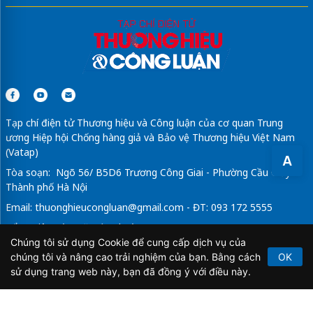
Tạp chí điện tử Thương hiệu và Công luận của cơ quan Trung
ương Hiệp hội Chống hàng giả và Bảo vệ Thương hiệu Việt Nam
(Vatap)
A
Tòa soạn: Ngõ 56/ B5D6 Trương Công Giai - Phường Cầu Giấy -
Thành phố Hà Nội
Email:
thuonghieucongluan@gmail.com
- ĐT: 093 172 5555
Tổng Biên Tập: Vũ Đức Thuận
Chúng tôi sử dụng Cookie để cung cấp dịch vụ của
Giấy phép hoạt động báo chí điện tử số 64/GP-BTTTT do Bộ
chúng tôi và nâng cao trải nghiệm của bạn. Bằng cách
OK
Thông tin và Truyền thông cấp ngày 21/2/2020.
sử dụng trang web này, bạn đã đồng ý với điều này.