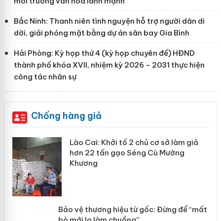
môi trường văn hóa lành mạnh
Bắc Ninh: Thanh niên tình nguyện hỗ trợ người dân di
dời, giải phóng mặt bằng dự án sân bay Gia Bình
Hải Phòng: Kỳ họp thứ 4 (kỳ họp chuyên đề) HĐND
thành phố khóa XVII, nhiệm kỳ 2026 - 2031 thực hiện
công tác nhân sự
Chống hàng giả
mại
Lào Cai: Khởi tố 2 chủ cơ sở làm giả
hơn 22 tấn gạo Séng Cù Mường
Khương
àng
ản
Bảo vệ thương hiệu từ gốc: Đừng để
“mất bò mới lo làm chuồng”