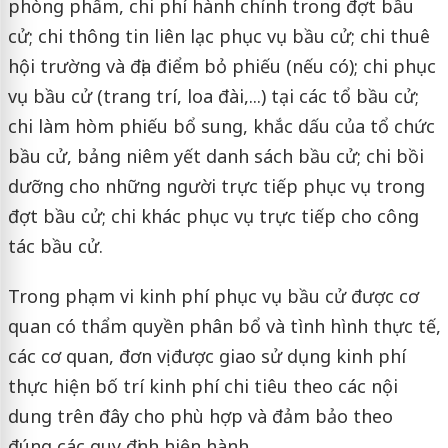
phòng phẩm, chi phí hành chính trong đợt bầu
cử; chi thông tin liên lạc phục vụ bầu cử; chi thuê
hội trường và địa điểm bỏ phiếu (nếu có); chi phục
vụ bầu cử (trang trí, loa đài,...) tại các tổ bầu cử;
chi làm hòm phiếu bổ sung, khắc dấu của tổ chức
bầu cử, bảng niêm yết danh sách bầu cử; chi bồi
dưỡng cho những người trực tiếp phục vụ trong
đợt bầu cử; chi khác phục vụ trực tiếp cho công
tác bầu cử.
Trong phạm vi kinh phí phục vụ bầu cử được cơ
quan có thẩm quyền phân bổ và tình hình thực tế,
các cơ quan, đơn vị được giao sử dụng kinh phí
thực hiện bố trí kinh phí chi tiêu theo các nội
dung trên đây cho phù hợp và đảm bảo theo
đúng các quy định hiện hành.