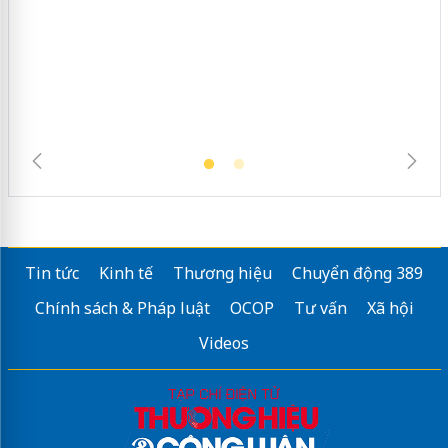
Hưng Yên: Xử lý 6 hộ kinh doanh bán
hàng giả mạo nhãn hiệu Adidas, Nike
Tin tức
Kinh tế
Thương hiệu
Chuyển động 389
Chính sách & Pháp luật
OCOP
Tư vấn
Xã hội
Videos