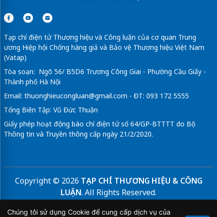
Tạp chí điện tử Thương hiệu và Công luận của cơ quan Trung
ương Hiệp hội Chống hàng giả và Bảo vệ Thương hiệu Việt Nam
(Vatap)
Tòa soạn: Ngõ 56/ B5D6 Trương Công Giai - Phường Cầu Giấy -
Thành phố Hà Nội
Email:
thuonghieucongluan@gmail.com
- ĐT: 093 172 5555
Tổng Biên Tập: Vũ Đức Thuận
Giấy phép hoạt động báo chí điện tử số 64/GP-BTTTT do Bộ
Thông tin và Truyền thông cấp ngày 21/2/2020.
Copyright © 2026
TẠP CHÍ THƯƠNG HIỆU & CÔNG
LUẬN
. All Rights Reserved.
Bản quyền thuộc Tạp chí Thương hiệu và Công luận. Cấm
Chúng tôi sử dụng Cookie để cung cấp dịch vụ của