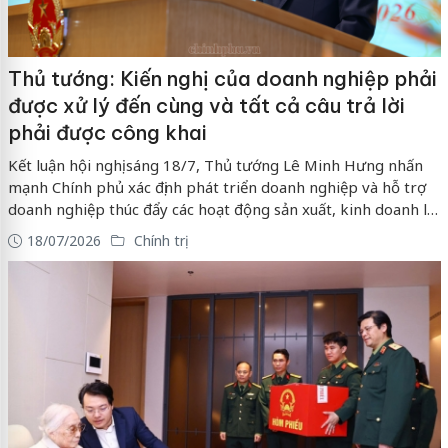
Thủ tướng: Kiến nghị của doanh nghiệp phải
được xử lý đến cùng và tất cả câu trả lời
phải được công khai
Kết luận hội nghị sáng 18/7, Thủ tướng Lê Minh Hưng nhấn
mạnh Chính phủ xác định phát triển doanh nghiệp và hỗ trợ
doanh nghiệp thúc đẩy các hoạt động sản xuất, kinh doanh là
yêu cầu có ý nghĩa chiến lược quốc gia; phải chuyển mạnh từ
18/07/2026
Chính trị
nhận diện, tháo gỡ khó khăn sang hoàn thiện nền tảng kiến
tạo phát triển, từ đối thoại sang hành động quyết liệt, từ cam
kết sang kết quả thực chất, cụ thể, có địa chỉ, có thời hạn.