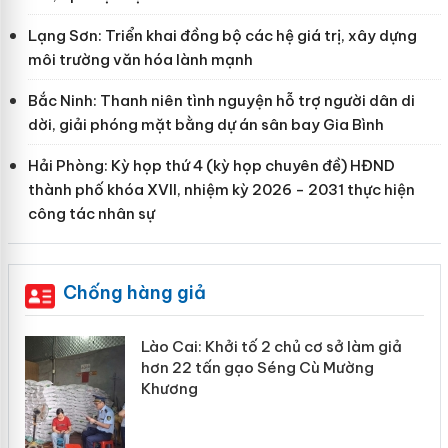
Lạng Sơn: Triển khai đồng bộ các hệ giá trị, xây dựng
môi trường văn hóa lành mạnh
Bắc Ninh: Thanh niên tình nguyện hỗ trợ người dân di
dời, giải phóng mặt bằng dự án sân bay Gia Bình
Hải Phòng: Kỳ họp thứ 4 (kỳ họp chuyên đề) HĐND
thành phố khóa XVII, nhiệm kỳ 2026 - 2031 thực hiện
công tác nhân sự
Chống hàng giả
mại
Lào Cai: Khởi tố 2 chủ cơ sở làm giả
hơn 22 tấn gạo Séng Cù Mường
Khương
àng