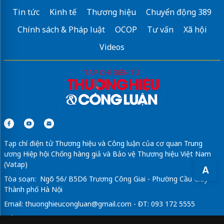
Tin tức
Kinh tế
Thương hiệu
Chuyển động 389
Chính sách & Pháp luật
OCOP
Tư vấn
Xã hội
Videos
Tạp chí điện tử Thương hiệu và Công luận của cơ quan Trung
ương Hiệp hội Chống hàng giả và Bảo vệ Thương hiệu Việt Nam
(Vatap)
A
Tòa soạn: Ngõ 56/ B5D6 Trương Công Giai - Phường Cầu Giấy -
Thành phố Hà Nội
Email:
thuonghieucongluan@gmail.com
- ĐT: 093 172 5555
Tổng Biên Tập: Vũ Đức Thuận