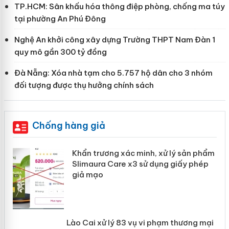
TP.HCM: Sân khấu hóa thông điệp phòng, chống ma túy
tại phường An Phú Đông
Nghệ An khởi công xây dựng Trường THPT Nam Đàn 1
quy mô gần 300 tỷ đồng
Đà Nẵng: Xóa nhà tạm cho 5.757 hộ dân cho 3 nhóm
đối tượng được thụ hưởng chính sách
Chống hàng giả
ản
Khẩn trương xác minh, xử lý sản phẩm
Slimaura Care x3 sử dụng giấy phép giả
mạo
 án
Lào Cai xử lý 83 vụ vi phạm thương
mại trong tháng 7