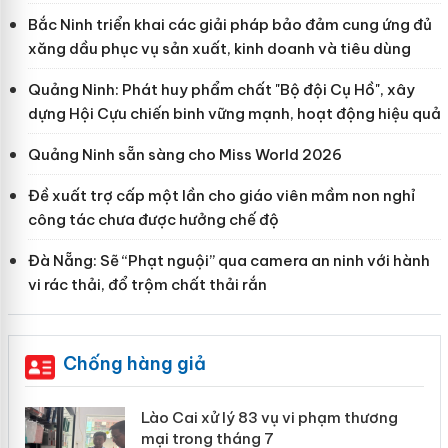
Bắc Ninh triển khai các giải pháp bảo đảm cung ứng đủ
xăng dầu phục vụ sản xuất, kinh doanh và tiêu dùng
Quảng Ninh: Phát huy phẩm chất "Bộ đội Cụ Hồ", xây
dựng Hội Cựu chiến binh vững mạnh, hoạt động hiệu quả
Quảng Ninh sẵn sàng cho Miss World 2026
Đề xuất trợ cấp một lần cho giáo viên mầm non nghỉ
công tác chưa được hưởng chế độ
Đà Nẵng: Sẽ “Phạt nguội” qua camera an ninh với hành
vi rác thải, đổ trộm chất thải rắn
Chống hàng giả
 án
Lào Cai xử lý 83 vụ vi phạm thương
mại trong tháng 7