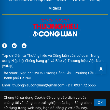
Videos
Tạp chí điện tử Thương hiệu và Công luận của cơ quan Trung
ương Hiệp hội Chống hàng giả và Bảo vệ Thương hiệu Việt Nam
(Vatap)
A
Tòa soạn: Ngõ 56/ B5D6 Trương Công Giai - Phường Cầu Giấy -
Thành phố Hà Nội
Email:
thuonghieucongluan@gmail.com
- ĐT: 093 172 5555
Tổng Biên Tập: Vũ Đức Thuận
Chúng tôi sử dụng Cookie để cung cấp dịch vụ của
Giấy phép hoạt động báo chí điện tử số 64/GP-BTTTT do Bộ
chúng tôi và nâng cao trải nghiệm của bạn. Bằng cách
OK
Thông tin và Truyền thông cấp ngày 21/2/2020.
sử dụng trang web này, bạn đã đồng ý với điều này.