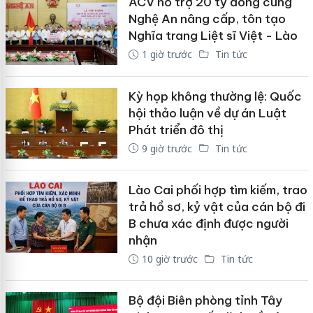
ACV hỗ trợ 20 tỷ đồng cùng
Nghệ An nâng cấp, tôn tạo
Nghĩa trang Liệt sĩ Việt - Lào
1 giờ trước
Tin tức
Kỳ họp không thường lệ: Quốc
hội thảo luận về dự án Luật
Phát triển đô thị
9 giờ trước
Tin tức
Lào Cai phối hợp tìm kiếm, trao
trả hồ sơ, kỷ vật của cán bộ đi
B chưa xác định được người
nhận
10 giờ trước
Tin tức
Bộ đội Biên phòng tỉnh Tây