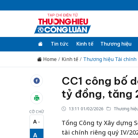
Tin tức
Kinh tế
Thương hiệu
Home
Kinh tế
Thương hiệu Tài chính
CC1 công bố d
tỷ đồng, tăng 
13:11 01/02/2026
Thương hiệu
CỠ CHỮ
A
Tổng Công ty Xây dựng S
−
Cỡ chữ nhỏ
tài chính riêng quý IV/2
A