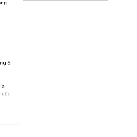
ông
ng 5
là
thuộc
u