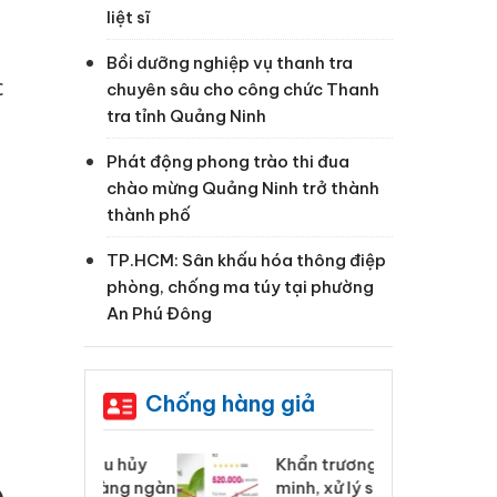
liệt sĩ
Bồi dưỡng nghiệp vụ thanh tra
c
chuyên sâu cho công chức Thanh
tra tỉnh Quảng Ninh
Phát động phong trào thi đua
chào mừng Quảng Ninh trở thành
thành phố
TP.HCM: Sân khấu hóa thông điệp
phòng, chống ma túy tại phường
An Phú Đông
n
Chống hàng giả
 Tiêu hủy
Khẩn trương xác
Cà
ai hàng ngàn
minh, xử lý sản phẩm
cô