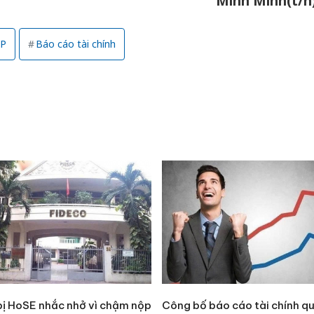
Minh Minh(t/h
sản phẩ
bảo vệ 
kinh do
CP
Báo cáo tài chính
Công an
tìm bị h
án sản 
bán yến
Thanh H
hại tron
bán bìn
Moyuum
bị HoSE nhắc nhở vì chậm nộp
Công bố báo cáo tài chính q