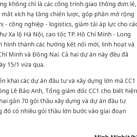
ng không chỉ là các công trình giao thông đơn lẻ,
 mắt xích hạ tầng chiến lược, góp phần mở rộng
 - công nghiệp - logistics, giảm tải áp lực cho cá
hư Xa lộ Hà Nội, cao tốc TP. Hồ Chí Minh - Long
i hình thành các hướng kết nối mới, linh hoạt và
hí Minh và Đồng Nai. Cả hai dự án này đều đã
ày 15/1 vừa qua.
iển khai các dự án đầu tư và xây dựng lớn mà CC1
 ông Lê Bảo Anh, Tổng giám đốc CC1 cho biết hiệ
hai gần 70 gói thầu xây dựng và dự án đầu tư
g đó có nhiều gói thầu lớn bước vào giai đoạn
Cà Mau:
công kh