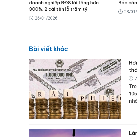
doanh nghiệp BĐS lãi tăng hơn
Báo cáo
300%, 2 cái tên lỗ trăm tỷ
23/01
26/01/2026
Bài viết khác
Hơn
th
7
Tro
106
nhó
Lãn