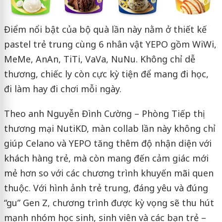
Điểm nổi bật của bộ quà lần này nằm ở thiết kế
pastel trẻ trung cùng 6 nhân vật YEPO gồm WiWi,
MeMe, AnAn, TiTi, VaVa, NuNu. Không chỉ dễ
thương, chiếc ly còn cực kỳ tiện để mang đi học,
đi làm hay đi chơi mỗi ngày.
Theo anh Nguyễn Đình Cường – Phòng Tiếp thị
thương mại NutiKD, màn collab lần này không chỉ
giúp Celano và YEPO tăng thêm độ nhận diện với
khách hàng trẻ, mà còn mang đến cảm giác mới
mẻ hơn so với các chương trình khuyến mãi quen
thuộc. Với hình ảnh trẻ trung, đáng yêu và đúng
“gu” Gen Z, chương trình được kỳ vọng sẽ thu hút
mạnh nhóm học sinh, sinh viên và các bạn trẻ –