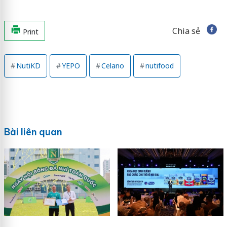
Chia sẻ
Print
NutiKD
YEPO
Celano
nutifood
Bài liên quan