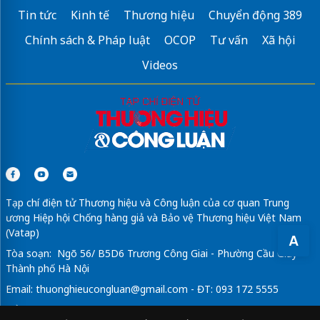
Tin tức
Kinh tế
Thương hiệu
Chuyển động 389
Chính sách & Pháp luật
OCOP
Tư vấn
Xã hội
Videos
Tạp chí điện tử Thương hiệu và Công luận của cơ quan Trung
ương Hiệp hội Chống hàng giả và Bảo vệ Thương hiệu Việt Nam
(Vatap)
A
Tòa soạn: Ngõ 56/ B5D6 Trương Công Giai - Phường Cầu Giấy -
Thành phố Hà Nội
Email:
thuonghieucongluan@gmail.com
- ĐT: 093 172 5555
Tổng Biên Tập: Vũ Đức Thuận