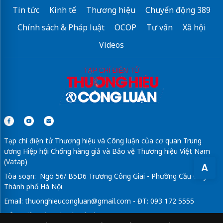
Tin tức
Kinh tế
Thương hiệu
Chuyển động 389
Chính sách & Pháp luật
OCOP
Tư vấn
Xã hội
Videos
Tạp chí điện tử Thương hiệu và Công luận của cơ quan Trung
ương Hiệp hội Chống hàng giả và Bảo vệ Thương hiệu Việt Nam
(Vatap)
A
Tòa soạn: Ngõ 56/ B5D6 Trương Công Giai - Phường Cầu Giấy -
Thành phố Hà Nội
Email:
thuonghieucongluan@gmail.com
- ĐT: 093 172 5555
Tổng Biên Tập: Vũ Đức Thuận