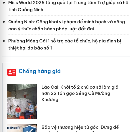
Miss World 2026 tặng quà tại Trung tâm Trợ giúp xã hội
tỉnh Quảng Ninh
Quảng Ninh: Công khai vi phạm để minh bạch và nâng
cao ý thức chấp hành pháp luật đất đai
Phường Móng Cái 1 hỗ trợ các tổ chức, hộ gia đình bị
thiệt hại do bão số 1
Chống hàng giả
mại
Lào Cai: Khởi tố 2 chủ cơ sở làm giả
hơn 22 tấn gạo Séng Cù Mường
Khương
àng
ản
Bảo vệ thương hiệu từ gốc: Đừng để