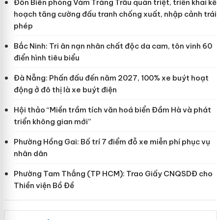
Đồn Biên phòng Vàm Trảng Trâu quán triệt, triển khai kế
hoạch tăng cường đấu tranh chống xuất, nhập cảnh trái
phép
Bắc Ninh: Tri ân nạn nhân chất độc da cam, tôn vinh 60
điển hình tiêu biểu
Đà Nẵng: Phấn đấu đến năm 2027, 100% xe buýt hoạt
động ở đô thị là xe buýt điện
Hội thảo “Miền trầm tích văn hoá biển Đầm Hà và phát
triển không gian mới”
Phường Hồng Gai: Bố trí 7 điểm đỗ xe miễn phí phục vụ
nhân dân
Phường Tam Thắng (TP HCM): Trao Giấy CNQSDĐ cho
Thiền viện Bồ Đề