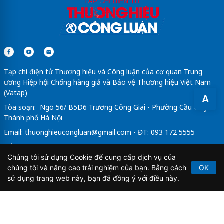
Tạp chí điện tử Thương hiệu và Công luận của cơ quan Trung
ương Hiệp hội Chống hàng giả và Bảo vệ Thương hiệu Việt Nam
(Vatap)
A
Tòa soạn: Ngõ 56/ B5D6 Trương Công Giai - Phường Cầu Giấy -
Thành phố Hà Nội
Email:
thuonghieucongluan@gmail.com
- ĐT: 093 172 5555
Tổng Biên Tập: Vũ Đức Thuận
Chúng tôi sử dụng Cookie để cung cấp dịch vụ của
Giấy phép hoạt động báo chí điện tử số 64/GP-BTTTT do Bộ
chúng tôi và nâng cao trải nghiệm của bạn. Bằng cách
OK
Thông tin và Truyền thông cấp ngày 21/2/2020.
sử dụng trang web này, bạn đã đồng ý với điều này.
Copyright © 2026
TẠP CHÍ THƯƠNG HIỆU & CÔNG