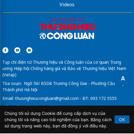
Videos
Tạp chí điện tử Thương hiệu và Công luận của cơ quan Trung
ương Hiệp hội Chống hàng giả và Bảo vệ Thương hiệu Việt Nam
(Vatap)
A
Tòa soạn: Ngõ 56/ B5D6 Trương Công Giai - Phường Cầu Giấy -
Thành phố Hà Nội
Email:
thuonghieucongluan@gmail.com
- ĐT: 093 172 5555
Tổng Biên Tập: Vũ Đức Thuận
Chúng tôi sử dụng Cookie để cung cấp dịch vụ của
Giấy phép hoạt động báo chí điện tử số 64/GP-BTTTT do Bộ
chúng tôi và nâng cao trải nghiệm của bạn. Bằng cách
OK
Thông tin và Truyền thông cấp ngày 21/2/2020.
sử dụng trang web này, bạn đã đồng ý với điều này.