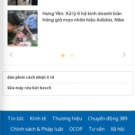
Hưng Yên: Xử lý 6 hộ kinh doanh bán
hàng giả mạo nhãn hiệu Adidas, Nike
dán phim cách nhiệt ô tô
Sửa máy rửa bát bosch
Tin tức
Kinh tế
Thương hiệu
Chuyển động 389
Chính sách & Pháp luật
OCOP
Tư vấn
Xã hội