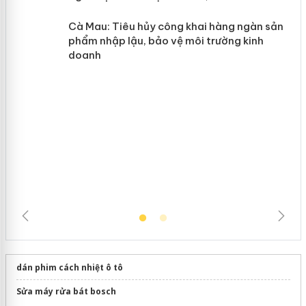
y
Hưng Yên: Xử lý 6 hộ kinh doanh bán
hàng giả mạo nhãn hiệu Adidas, Nike
Cà Mau: Tiêu hủy công khai hàng
ngàn sản phẩm nhập lậu, bảo vệ môi
trường kinh doanh
dán phim cách nhiệt ô tô
Sửa máy rửa bát bosch