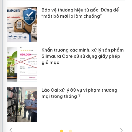
àng
Bảo vệ thương hiệu từ gốc: Đừng để
“mất bò mới lo làm chuồng”
ản
Khẩn trương xác minh, xử lý sản phẩm
 án
Slimaura Care x3 sử dụng giấy phép
giả mạo
Lào Cai xử lý 83 vụ vi phạm thương
mại trong tháng 7