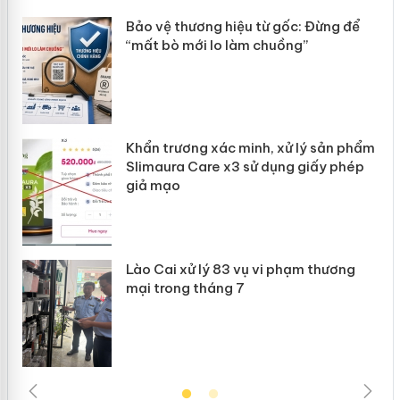
n
Bảo vệ thương hiệu từ gốc: Đừng để
ke
“mất bò mới lo làm chuồng”
Khẩn trương xác minh, xử lý sản phẩm
ôi
Slimaura Care x3 sử dụng giấy phép
giả mạo
g
Lào Cai xử lý 83 vụ vi phạm thương
iả
mại trong tháng 7