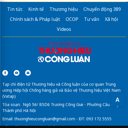
Tin tức
Kinh tế
Thương hiệu
Chuyển động 389
Chính sách & Pháp luật
OCOP
Tư vấn
Xã hội
Videos
Tạp chí điện tử Thương hiệu và Công luận của cơ quan Trung
ương Hiệp hội Chống hàng giả và Bảo vệ Thương hiệu Việt Nam
(Vatap)
A
Tòa soạn: Ngõ 56/ B5D6 Trương Công Giai - Phường Cầu Giấy -
Thành phố Hà Nội
Email:
thuonghieucongluan@gmail.com
- ĐT: 093 172 5555
Tổng Biên Tập: Vũ Đức Thuận