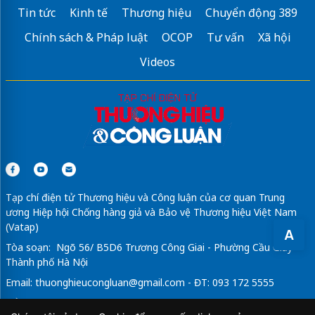
Tin tức
Kinh tế
Thương hiệu
Chuyển động 389
Chính sách & Pháp luật
OCOP
Tư vấn
Xã hội
Videos
Tạp chí điện tử Thương hiệu và Công luận của cơ quan Trung
ương Hiệp hội Chống hàng giả và Bảo vệ Thương hiệu Việt Nam
(Vatap)
A
Tòa soạn: Ngõ 56/ B5D6 Trương Công Giai - Phường Cầu Giấy -
Thành phố Hà Nội
Email:
thuonghieucongluan@gmail.com
- ĐT: 093 172 5555
Tổng Biên Tập: Vũ Đức Thuận