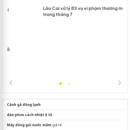
Khẩn trương xác minh, xử lý sản phẩm
 án
Slimaura Care x3 sử dụng giấy phép
giả mạo
Lào Cai xử lý 83 vụ vi phạm thương
mại trong tháng 7
Cánh gà đông lạnh
dán phim cách nhiệt ô tô
Máy đóng gói nước mắm
giá rẻ