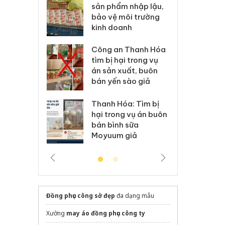
m nhập lậu,
Slimaura Care x3 sử
sả
môi trường
dụng giấy phép giả
bả
anh
mạo
ki
 Thanh Hóa
Lào Cai xử lý 83 vụ vi
Cô
ại trong vụ
phạm thương mại
tìm
xuất, buôn
trong tháng 7
án
 sào giả
bá
Hưng Yên: Xử lý 6 hộ
óa: Tìm bị
Th
kinh doanh bán hàng
g vụ án buôn
hạ
giả mạo nhãn hiệu
h sữa
bá
Adidas, Nike
 giả
Mo
Đồng phục công sở đẹp
đa dạng mẫu
Xưởng
may áo đồng phục công ty