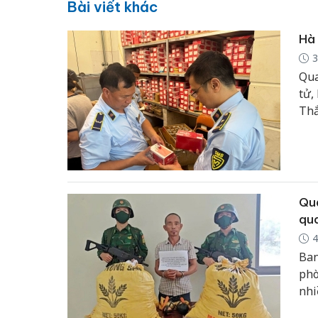
Bài viết khác
Hà 
3
Qua
tử,
Thắ
lớn
phố
Quả
qua
4
Ban
phò
nhi