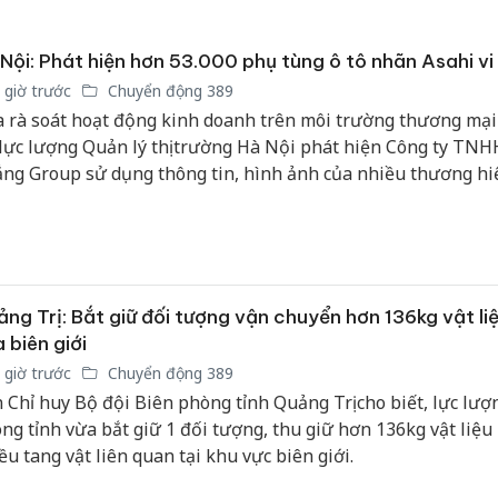
Nội: Phát hiện hơn 53.000 phụ tùng ô tô nhãn Asahi v
 giờ trước
Chuyển động 389
 rà soát hoạt động kinh doanh trên môi trường thương mại
 lực lượng Quản lý thị trường Hà Nội phát hiện Công ty TN
ng Group sử dụng thông tin, hình ảnh của nhiều thương hiệ
 để quảng cáo phụ tùng Asahi. Kiểm tra doanh nghiệp và cơ
i, lực lượng chức năng phát hiện 53.622 sản phẩm vi phạm.
ng Trị: Bắt giữ đối tượng vận chuyển hơn 136kg vật li
 biên giới
 giờ trước
Chuyển động 389
 Chỉ huy Bộ đội Biên phòng tỉnh Quảng Trị cho biết, lực lượ
ng tỉnh vừa bắt giữ 1 đối tượng, thu giữ hơn 136kg vật liệu
ều tang vật liên quan tại khu vực biên giới.