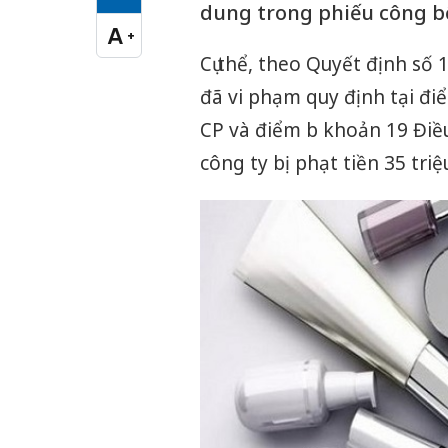
Cỡ chữ vừa
dung trong phiếu công b
A
+
Cỡ chữ lớn
Cụ thể, theo Quyết định số
đã vi phạm quy định tại đi
CP và điểm b khoản 19 Điều
công ty bị phạt tiền 35 tri