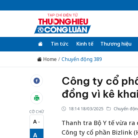
Tin tức
Kinh tế
Thương hiệu
Home
Chuyển động 389
Công ty cổ phần
đồng vì kê kha
18:14 18/03/2025
Chuyển độn
CỠ CHỮ
A
Thanh tra Bộ Y tế vừa ra 
−
Cỡ chữ nhỏ
Công ty cổ phần Bizlink (
A