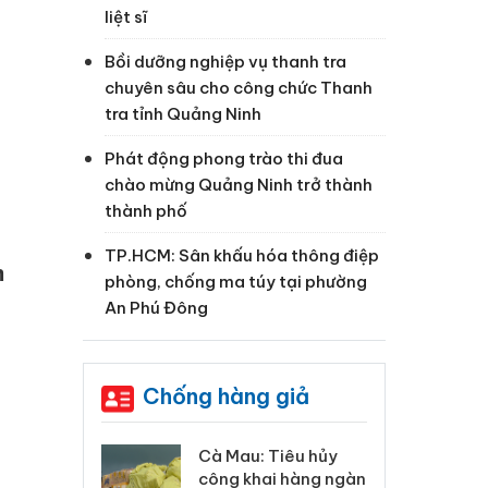
liệt sĩ
Bồi dưỡng nghiệp vụ thanh tra
chuyên sâu cho công chức Thanh
tra tỉnh Quảng Ninh
Phát động phong trào thi đua
chào mừng Quảng Ninh trở thành
thành phố
TP.HCM: Sân khấu hóa thông điệp
m
phòng, chống ma túy tại phường
An Phú Đông
Chống hàng giả
 Tiêu hủy
Khẩn trương xác
Cà
ai hàng ngàn
minh, xử lý sản phẩm
cô