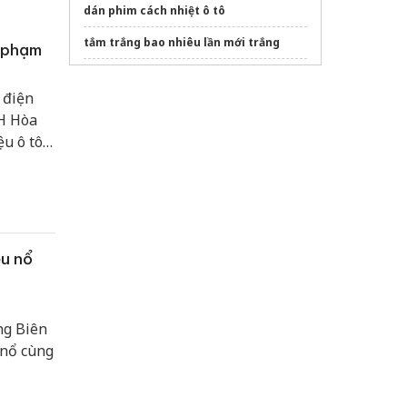
dán phim cách nhiệt ô tô
tắm trắng bao nhiêu lần mới trắng
i phạm
Ipek 55 năm – Bông tẩy trang chuẩn
châu Âu
 điện
HH Hòa
Sửa máy rửa bát bosch
u ô tô
 sở phân
ệu nổ
ng Biên
 nổ cùng