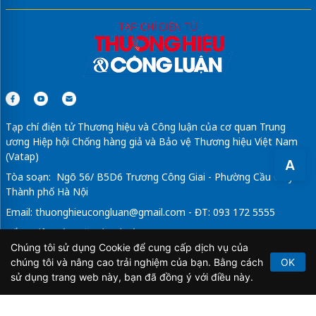
Tạp chí điện tử Thương hiệu và Công luận của cơ quan Trung
ương Hiệp hội Chống hàng giả và Bảo vệ Thương hiệu Việt Nam
(Vatap)
A
Tòa soạn: Ngõ 56/ B5D6 Trương Công Giai - Phường Cầu Giấy -
Thành phố Hà Nội
Email:
thuonghieucongluan@gmail.com
- ĐT: 093 172 5555
Tổng Biên Tập: Vũ Đức Thuận
Chúng tôi sử dụng Cookie để cung cấp dịch vụ của
Giấy phép hoạt động báo chí điện tử số 64/GP-BTTTT do Bộ
chúng tôi và nâng cao trải nghiệm của bạn. Bằng cách
OK
Thông tin và Truyền thông cấp ngày 21/2/2020.
sử dụng trang web này, bạn đã đồng ý với điều này.