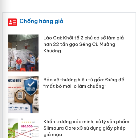
Chống hàng giả
mại
Lào Cai: Khởi tố 2 chủ cơ sở làm giả
hơn 22 tấn gạo Séng Cù Mường
Khương
àng
ản
Bảo vệ thương hiệu từ gốc: Đừng để
“mất bò mới lo làm chuồng”
Khẩn trương xác minh, xử lý sản phẩm
Slimaura Care x3 sử dụng giấy phép
giả mạo