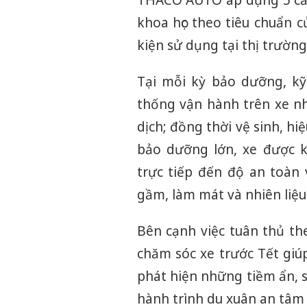
THACO AUTO áp dụng 5 cấp
khoa học theo tiêu chuẩn 
kiện sử dụng tại thị trườn
Tại mỗi kỳ bảo dưỡng, kỹ
thống vận hành trên xe nh
dịch; đồng thời vệ sinh, hi
bảo dưỡng lớn, xe được 
trực tiếp đến độ an toàn 
gầm, làm mát và nhiên liệu
Bên cạnh việc tuân thủ th
chăm sóc xe trước Tết giúp
phát hiện những tiềm ẩn,
hành trình du xuân an tâm v