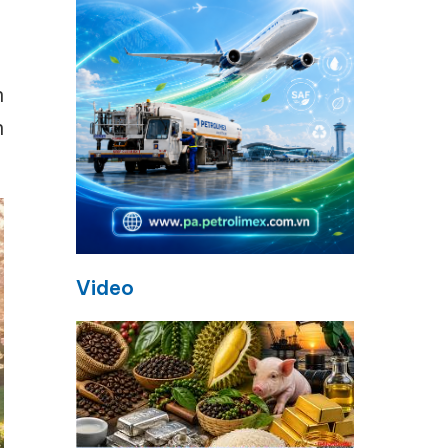
n
n
Video