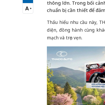
Cỡ chữ vừa
thông lớn. Trong bối cản
A
+
chuẩn bị cần thiết để đảm
Cỡ chữ lớn
Thấu hiểu nhu cầu này, T
diện, đồng hành cùng khá
mạch và trọn vẹn.