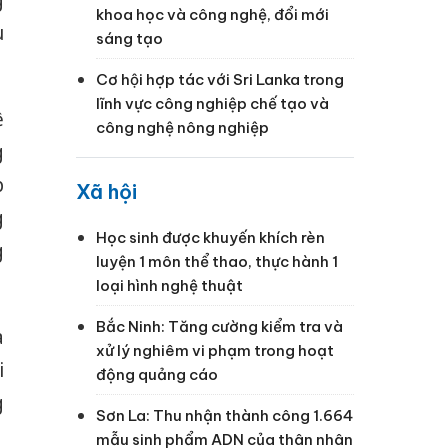
g
khoa học và công nghệ, đổi mới
u
sáng tạo
Cơ hội hợp tác với Sri Lanka trong
lĩnh vực công nghiệp chế tạo và
ệ
công nghệ nông nghiệp
g
p
Xã hội
g
Học sinh được khuyến khích rèn
g
luyện 1 môn thể thao, thực hành 1
loại hình nghệ thuật
Bắc Ninh: Tăng cường kiểm tra và
à
xử lý nghiêm vi phạm trong hoạt
i
động quảng cáo
g
Sơn La: Thu nhận thành công 1.664
mẫu sinh phẩm ADN của thân nhân