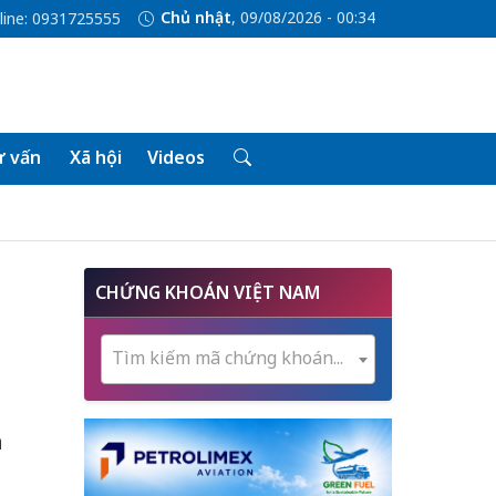
Chủ nhật
, 09/08/2026 - 00:34
line: 0931725555
 vấn
Xã hội
Videos
CHỨNG KHOÁN VIỆT NAM
Tìm kiếm mã chứng khoán...
a