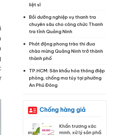
liệt sĩ
Bồi dưỡng nghiệp vụ thanh tra
chuyên sâu cho công chức Thanh
i
tra tỉnh Quảng Ninh
ụ
Phát động phong trào thi đua
a
chào mừng Quảng Ninh trở thành
g
thành phố
c
TP.HCM: Sân khấu hóa thông điệp
ử
phòng, chống ma túy tại phường
An Phú Đông
Chống hàng giả
 Tiêu hủy
Khẩn trương xác
Cà
ai hàng ngàn
minh, xử lý sản phẩm
cô