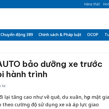
Hàng thật
Hot
Chuyển động 389
Chính sách & Pháp luật
OCOP
Tư
UTO bảo dưỡng xe trước
i hành trình
u Xe
đi lại tăng cao như về quê, du xuân, họp mặt gi
éo theo cường độ sử dụng xe và áp lực giao