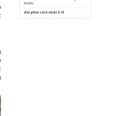
MoMo
n
dán phim cách nhiệt ô tô
t
tủ lạnh
hitachi inverter kêu to
dịch vụ
sửa tủ lạnh hà nội
thosuadienlanhbachkhoa uy tín giá rẻ
Sửa máy rửa bát bosch
g
h
c
g