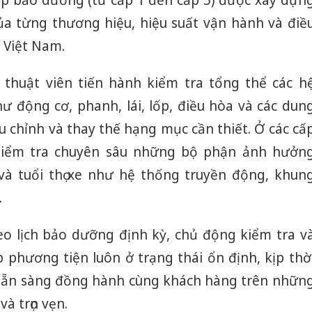
 bảo dưỡng (từ cấp 1 đến cấp 5) được xây dựn
của từng thương hiệu, hiệu suất vận hành và điề
g Việt Nam.
 thuật viên tiến hành kiểm tra tổng thể các h
ư động cơ, phanh, lái, lốp, điều hòa và các dun
ệu chỉnh và thay thế hạng mục cần thiết. Ở các cấ
kiểm tra chuyên sâu những bộ phận ảnh hưởn
và tuổi thọ xe như hệ thống truyền động, khun
.
eo lịch bảo dưỡng định kỳ, chủ động kiểm tra v
 phương tiện luôn ở trạng thái ổn định, kịp thờ
 sẵn sàng đồng hành cùng khách hàng trên nhữn
à trọn vẹn.