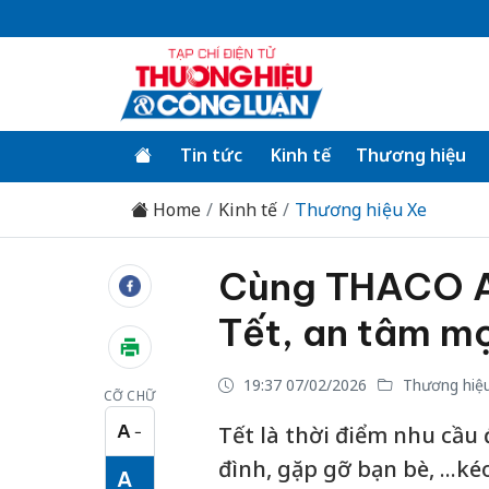
Tin tức
Kinh tế
Thương hiệu
Home
Kinh tế
Thương hiệu Xe
Cùng THACO A
Tết, an tâm mọ
19:37 07/02/2026
Thương hiệ
CỠ CHỮ
A
Tết là thời điểm nhu cầu 
−
Cỡ chữ nhỏ
đình, gặp gỡ bạn bè, ...k
A