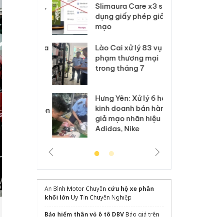
m nhập lậu,
Slimaura Care x3 sử
sả
môi trường
dụng giấy phép giả
bả
anh
mạo
ki
 Thanh Hóa
Lào Cai xử lý 83 vụ vi
Cô
ại trong vụ
phạm thương mại
tìm
xuất, buôn
trong tháng 7
án
 sào giả
bá
Hưng Yên: Xử lý 6 hộ
óa: Tìm bị
Th
kinh doanh bán hàng
g vụ án buôn
hạ
giả mạo nhãn hiệu
h sữa
bá
Adidas, Nike
 giả
Mo
An Bình Motor Chuyên
cứu hộ xe phân
khối lớn
Uy Tín Chuyên Nghiệp
Bảo hiểm thân vỏ ô tô DBV
Báo giá trên