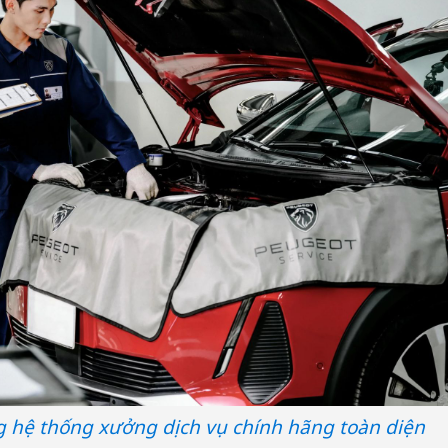
sản phẩ
bảo vệ 
kinh do
Công an
tìm bị h
án sản 
bán yến
Thanh H
hại tron
bán bìn
Moyuum
g hệ thống xưởng dịch vụ chính hãng toàn diện