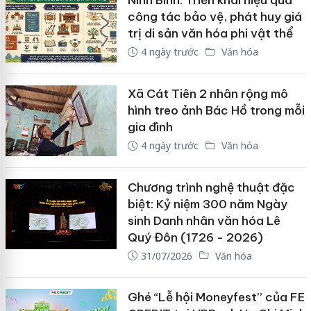
Ninh Bình: Triển khai hiệu quả
công tác bảo vệ, phát huy giá
trị di sản văn hóa phi vật thể
4 ngày trước
Văn hóa
Xã Cát Tiên 2 nhân rộng mô
hình treo ảnh Bác Hồ trong mỗi
gia đình
4 ngày trước
Văn hóa
Chương trình nghệ thuật đặc
biệt: Kỷ niệm 300 năm Ngày
sinh Danh nhân văn hóa Lê
Quý Đôn (1726 - 2026)
31/07/2026
Văn hóa
Ghé “Lễ hội Moneyfest” của FE