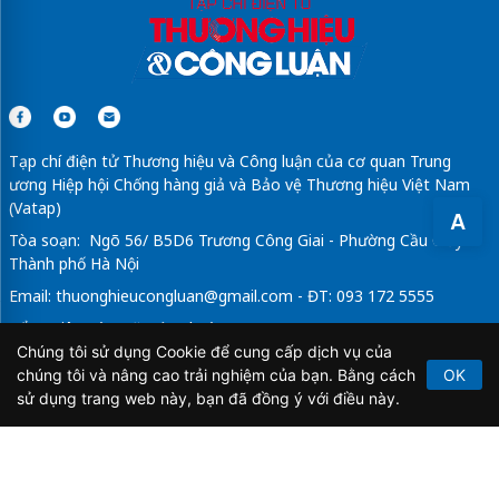
Tạp chí điện tử Thương hiệu và Công luận của cơ quan Trung
ương Hiệp hội Chống hàng giả và Bảo vệ Thương hiệu Việt Nam
(Vatap)
A
Tòa soạn: Ngõ 56/ B5D6 Trương Công Giai - Phường Cầu Giấy -
Thành phố Hà Nội
Email:
thuonghieucongluan@gmail.com
- ĐT: 093 172 5555
Tổng Biên Tập: Vũ Đức Thuận
Chúng tôi sử dụng Cookie để cung cấp dịch vụ của
Giấy phép hoạt động báo chí điện tử số 64/GP-BTTTT do Bộ
chúng tôi và nâng cao trải nghiệm của bạn. Bằng cách
OK
Thông tin và Truyền thông cấp ngày 21/2/2020.
sử dụng trang web này, bạn đã đồng ý với điều này.
Copyright © 2026
TẠP CHÍ THƯƠNG HIỆU & CÔNG