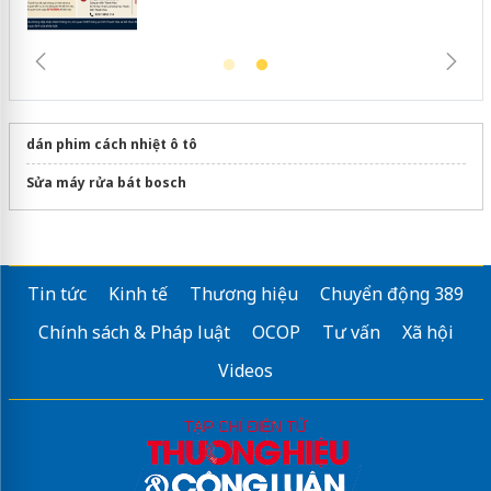
dán phim cách nhiệt ô tô
Sửa máy rửa bát bosch
Tin tức
Kinh tế
Thương hiệu
Chuyển động 389
Chính sách & Pháp luật
OCOP
Tư vấn
Xã hội
Videos