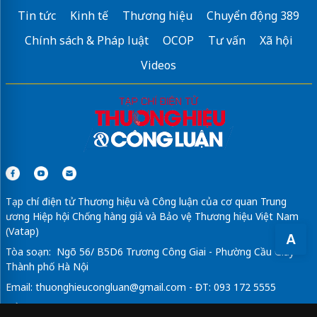
Tin tức
Kinh tế
Thương hiệu
Chuyển động 389
thiết kế menu nhà hàng
VnScan.Meu
Chính sách & Pháp luật
OCOP
Tư vấn
Xã hội
Homestay Đà Lạt
Videos
đặt vé
lặn ngắm san hô đà nẵng
giá rẻ
lò nướng bánh mì
legoland malaysia
Tạp chí điện tử Thương hiệu và Công luận của cơ quan Trung
ương Hiệp hội Chống hàng giả và Bảo vệ Thương hiệu Việt Nam
(Vatap)
A
Tòa soạn: Ngõ 56/ B5D6 Trương Công Giai - Phường Cầu Giấy -
Thành phố Hà Nội
Email:
thuonghieucongluan@gmail.com
- ĐT: 093 172 5555
Tổng Biên Tập: Vũ Đức Thuận