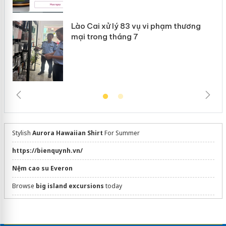
Lào Cai xử lý 83 vụ vi phạm thương
mại trong tháng 7
Stylish
Aurora Hawaiian Shirt
For Summer
https://bienquynh.vn/
Nệm cao su Everon
Browse
big island excursions
today
https://daivietourist.vn/tour-4-dao-phu-quoc/
màng pe ngành may
cho máy cắt vải tự động