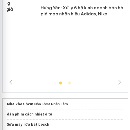
Lào Cai xử lý 83 vụ vi phạm thương
n
mại trong tháng 7
Hưng Yên: Xử lý 6 hộ kinh doanh bán
hàng giả mạo nhãn hiệu Adidas, Nike
Nha khoa hcm
Nha Khoa Nhân Tâm
dán phim cách nhiệt ô tô
Sửa máy rửa bát bosch