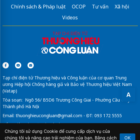
Chính sách & Pháp luật
OCOP
Tư vấn
Xã hội
Làm Visa Mỹ
tư vấn tận tâm
Videos
Sửa máy rửa bát bosch
Tạp chí điện tử Thương hiệu và Công luận của cơ quan Trung
ương Hiệp hội Chống hàng giả và Bảo vệ Thương hiệu Việt Nam
(Vatap)
A
Tòa soạn: Ngõ 56/ B5D6 Trương Công Giai - Phường Cầu Giấy -
Thành phố Hà Nội
Email:
thuonghieucongluan@gmail.com
- ĐT: 093 172 5555
Tổng Biên Tập: Vũ Đức Thuận
Chúng tôi sử dụng Cookie để cung cấp dịch vụ của
Giấy phép hoạt động báo chí điện tử số 64/GP-BTTTT do Bộ
chúng tôi và nâng cao trải nghiệm của bạn. Bằng cách
OK