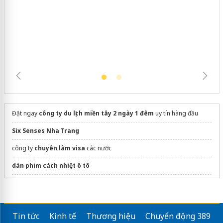
Lào Cai xử lý 83 vụ vi phạm thương
mại trong tháng 7
Đặt ngay
công ty du lịch miền tây 2 ngày 1 đêm
uy tín hàng đầu
Six Senses Nha Trang
công ty
chuyên làm visa
các nước
dán phim cách nhiệt ô tô
Premium Esim Travel
Mua eSIM du lịch Trung Quốc
Tin tức
Kinh tế
Thương hiệu
Chuyển động 389
travel with/ visit
Best Vietnam Tours