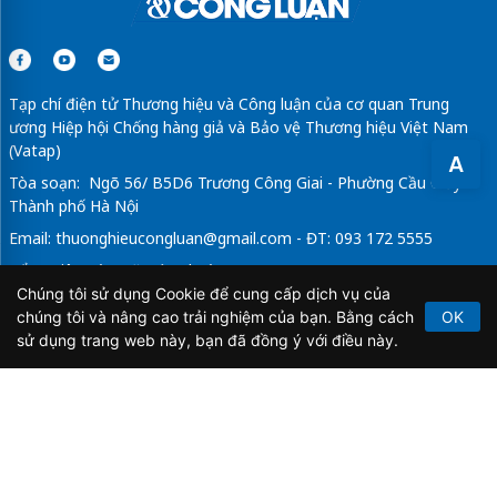
Tạp chí điện tử Thương hiệu và Công luận của cơ quan Trung
ương Hiệp hội Chống hàng giả và Bảo vệ Thương hiệu Việt Nam
(Vatap)
A
Tòa soạn: Ngõ 56/ B5D6 Trương Công Giai - Phường Cầu Giấy -
Thành phố Hà Nội
Email:
thuonghieucongluan@gmail.com
- ĐT: 093 172 5555
Tổng Biên Tập: Vũ Đức Thuận
Chúng tôi sử dụng Cookie để cung cấp dịch vụ của
Giấy phép hoạt động báo chí điện tử số 64/GP-BTTTT do Bộ
chúng tôi và nâng cao trải nghiệm của bạn. Bằng cách
OK
Thông tin và Truyền thông cấp ngày 21/2/2020.
sử dụng trang web này, bạn đã đồng ý với điều này.
Copyright © 2026
TẠP CHÍ THƯƠNG HIỆU & CÔNG
LUẬN
. All Rights Reserved.
Bản quyền thuộc Tạp chí Thương hiệu và Công luận. Cấm