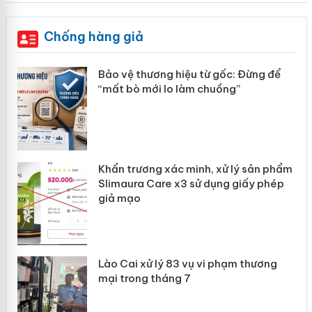
Chống hàng giả
àng
Bảo vệ thương hiệu từ gốc: Đừng để
“mất bò mới lo làm chuồng”
ản
Khẩn trương xác minh, xử lý sản phẩm
 án
Slimaura Care x3 sử dụng giấy phép
giả mạo
Lào Cai xử lý 83 vụ vi phạm thương
mại trong tháng 7