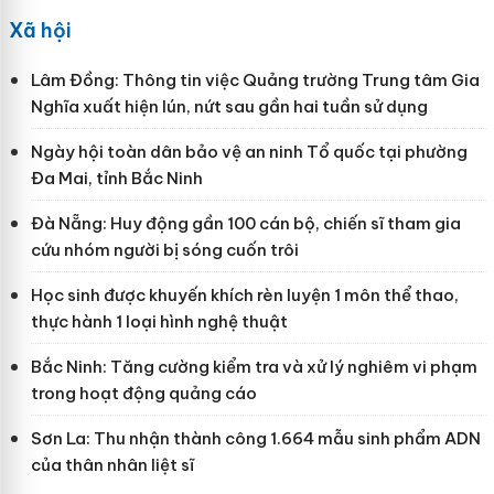
Xã hội
Lâm Đồng: Thông tin việc Quảng trường Trung tâm Gia
Nghĩa xuất hiện lún, nứt sau gần hai tuần sử dụng
Ngày hội toàn dân bảo vệ an ninh Tổ quốc tại phường
Đa Mai, tỉnh Bắc Ninh
Đà Nẵng: Huy động gần 100 cán bộ, chiến sĩ tham gia
cứu nhóm người bị sóng cuốn trôi
Học sinh được khuyến khích rèn luyện 1 môn thể thao,
thực hành 1 loại hình nghệ thuật
Bắc Ninh: Tăng cường kiểm tra và xử lý nghiêm vi phạm
trong hoạt động quảng cáo
Sơn La: Thu nhận thành công 1.664 mẫu sinh phẩm ADN
của thân nhân liệt sĩ