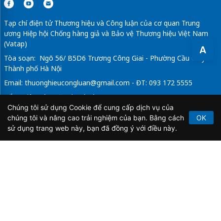
Tạp chí điện tử Thương hiệu và Công luận của cơ quan Trung
ương Hiệp hội Chống hàng giả và Bảo vệ Thương hiệu Việt Nam
(Vatap)
A
Tòa soạn: Ngõ 56/ B5D6 Trương Công Giai - Phường Cầu Giấy -
Thành phố Hà Nội
Email:
thuonghieucongluan@gmail.com
- ĐT: 093 172 5555
Tổng Biên Tập: Vũ Đức Thuận
Chúng tôi sử dụng Cookie để cung cấp dịch vụ của
Giấy phép hoạt động báo chí điện tử số 64/GP-BTTTT do Bộ
chúng tôi và nâng cao trải nghiệm của bạn. Bằng cách
OK
Thông tin và Truyền thông cấp ngày 21/2/2020.
sử dụng trang web này, bạn đã đồng ý với điều này.
Copyright © 2026
TẠP CHÍ THƯƠNG HIỆU & CÔNG
LUẬN
. All Rights Reserved.
Bản quyền thuộc Tạp chí Thương hiệu và Công luận. Cấm
sao chép dưới mọi hình thức nếu không có sự chấp thuận
bằng văn bản.