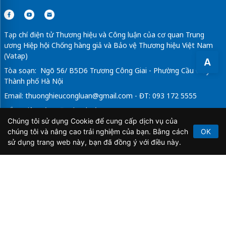
Tạp chí điện tử Thương hiệu và Công luận của cơ quan Trung
ương Hiệp hội Chống hàng giả và Bảo vệ Thương hiệu Việt Nam
(Vatap)
A
Tòa soạn: Ngõ 56/ B5D6 Trương Công Giai - Phường Cầu Giấy -
Thành phố Hà Nội
Email:
thuonghieucongluan@gmail.com
- ĐT: 093 172 5555
Tổng Biên Tập: Vũ Đức Thuận
Chúng tôi sử dụng Cookie để cung cấp dịch vụ của
Giấy phép hoạt động báo chí điện tử số 64/GP-BTTTT do Bộ
chúng tôi và nâng cao trải nghiệm của bạn. Bằng cách
OK
Thông tin và Truyền thông cấp ngày 21/2/2020.
sử dụng trang web này, bạn đã đồng ý với điều này.
Copyright © 2026
TẠP CHÍ THƯƠNG HIỆU & CÔNG
LUẬN
. All Rights Reserved.
Bản quyền thuộc Tạp chí Thương hiệu và Công luận. Cấm
sao chép dưới mọi hình thức nếu không có sự chấp thuận