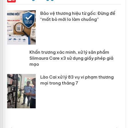
àng
Bảo vệ thương hiệu từ gốc: Đừng để
“mất bò mới lo làm chuồng”
ản
Khẩn trương xác minh, xử lý sản phẩm
 án
Slimaura Care x3 sử dụng giấy phép
giả mạo
Lào Cai xử lý 83 vụ vi phạm thương
mại trong tháng 7