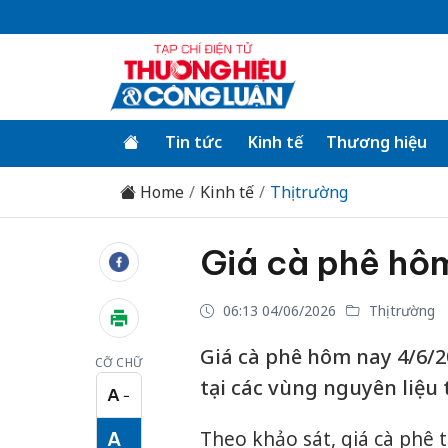
Tin tức
Kinh tế
Thương hiệu
Home
Kinh tế
Thị trường
Giá cà phê hôm
06:13 04/06/2026
Thị trường
Giá cà phê hôm nay 4/6/20
CỠ CHỮ
tại các vùng nguyên liệu t
A
−
Cỡ chữ nhỏ
Theo khảo sát, giá cà phê 
A