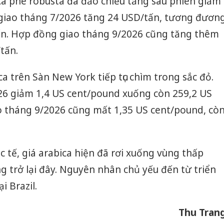
cà phê robusta đã đảo chiều tăng sau phiên giảm
giao tháng 7/2026 tăng 24 USD/tấn, tương đươn
ấn. Hợp đồng giao tháng 9/2026 cũng tăng thêm
tấn.
ca trên Sàn New York tiếp tục chìm trong sắc đỏ.
6 giảm 1,4 US cent/pound xuống còn 259,2 US
 tháng 9/2026 cũng mất 1,35 US cent/pound, cò
c tế, giá arabica hiện đã rơi xuống vùng thấp
 trở lại đây. Nguyên nhân chủ yếu đến từ triển
i Brazil.
Thu Tran