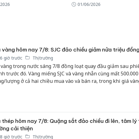
/2026
01/06/2026
 vàng hôm nay 7/8: SJC đảo chiều giảm nửa triệu đồn
6 giờ trước
Thị trường
 vàng trong nước sáng 7/8 đồng loạt quay đầu giảm sau phi
h trước đó. Vàng miếng SJC và vàng nhẫn cùng mất 500.000
g/lượng ở cả hai chiều mua vào và bán ra, trong khi giá vàn
i lùi về sát mốc 4.240 USD/ounce khi nhà đầu tư chờ thêm tí
chính sách lãi suất của Cục Dự trữ Liên bang Mỹ (Fed).
 thép hôm nay 7/8: Quặng sắt đảo chiều đi lên, tâm lý 
Cà Mau:
ờng cải thiện
công kh
sản phẩ
8 giờ trước
Thị trường