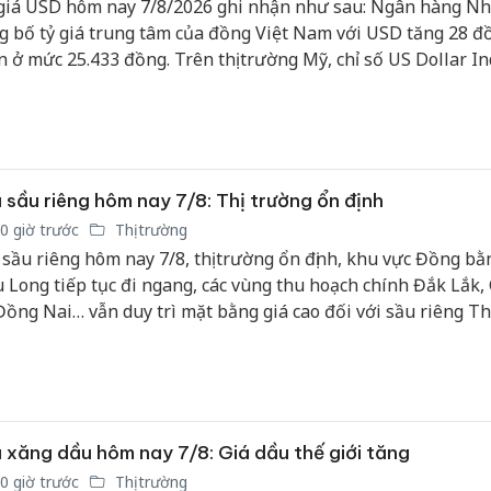
giá USD hôm nay 7/8/2026 ghi nhận như sau: Ngân hàng N
g bố tỷ giá trung tâm của đồng Việt Nam với USD tăng 28 đ
n ở mức 25.433 đồng. Trên thị trường Mỹ, chỉ số US Dollar I
Y) đo lường biến động của đồng bạc xanh với 6 đồng tiền ch
R, JPY, GBP, CAD, SEK, CHF) tăng 0,29%, hiện ở mức 99,96.
 sầu riêng hôm nay 7/8: Thị trường ổn định
0 giờ trước
Thị trường
 sầu riêng hôm nay 7/8, thị trường ổn định, khu vực Đồng bằ
 Long tiếp tục đi ngang, các vùng thu hoạch chính Đắk Lắk, 
Đồng Nai… vẫn duy trì mặt bằng giá cao đối với sầu riêng T
.
 xăng dầu hôm nay 7/8: Giá dầu thế giới tăng
0 giờ trước
Thị trường