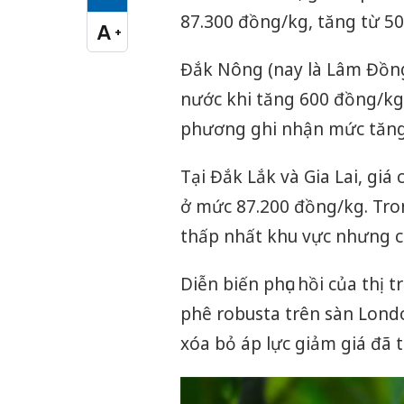
Cỡ chữ vừa
87.300 đồng/kg, tăng từ 50
A
+
Cỡ chữ lớn
Đắk Nông (nay là Lâm Đồng)
nước khi tăng 600 đồng/kg,
phương ghi nhận mức tăng
Tại Đắk Lắk và Gia Lai, gi
ở mức 87.200 đồng/kg. Tro
thấp nhất khu vực nhưng c
Diễn biến phục hồi của thị
phê robusta trên sàn Londo
xóa bỏ áp lực giảm giá đã tí