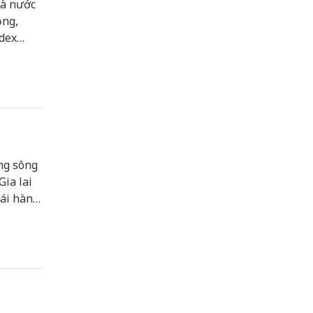
hà nước
ồng,
ndex
ủ chốt
ng sông
Gia lai
hái hàng