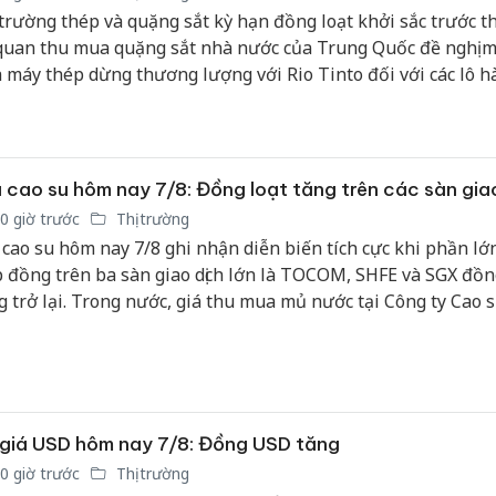
bảo vệ 
 trường thép và quặng sắt kỳ hạn đồng loạt khởi sắc trước t
kinh do
quan thu mua quặng sắt nhà nước của Trung Quốc đề nghị m
 máy thép dừng thương lượng với Rio Tinto đối với các lô h
Công an
ng tháng 9.
tìm bị h
án sản 
bán yến
 cao su hôm nay 7/8: Đồng loạt tăng trên các sàn gia
Thanh H
0 giờ trước
Thị trường
hại tron
 cao su hôm nay 7/8 ghi nhận diễn biến tích cực khi phần lớ
bán bìn
 đồng trên ba sàn giao dịch lớn là TOCOM, SHFE và SGX đồn
Moyuum
g trở lại. Trong nước, giá thu mua mủ nước tại Công ty Cao s
 trì ổn định ở mức 452 đồng/độ TSC/kg áp dụng cho độ TSC 
lên.
giá USD hôm nay 7/8: Đồng USD tăng
0 giờ trước
Thị trường