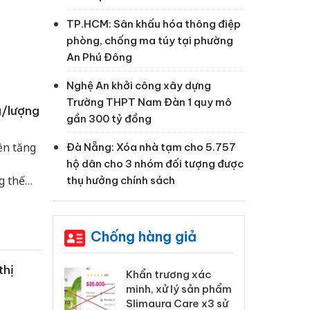
TP.HCM: Sân khấu hóa thông điệp
phòng, chống ma túy tại phường
An Phú Đông
Nghệ An khởi công xây dựng
Trường THPT Nam Đàn 1 quy mô
g/lượng
gần 300 tỷ đồng
ên tăng
Đà Nẵng: Xóa nhà tạm cho 5.757
hộ dân cho 3 nhóm đối tượng được
g thế
thụ hưởng chính sách
n hiệu
Chống hàng giả
thị
 Tiêu hủy
Khẩn trương xác
Cà
ai hàng ngàn
minh, xử lý sản phẩm
cô
m nhập lậu,
Slimaura Care x3 sử
sả