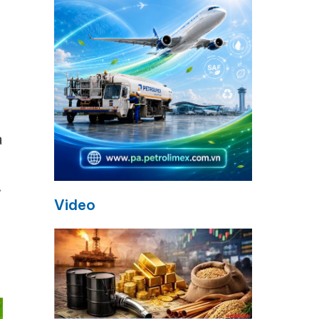
a
.
Video