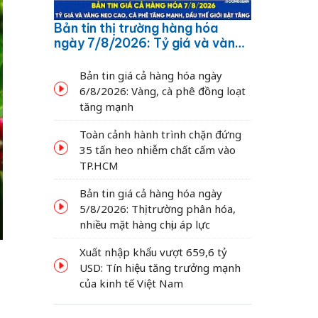
Bản tin thị trường hàng hóa
ngày 7/8/2026: Tỷ giá và vàng
neo cao, cà phê tăng mạnh,
dầu thế giới bật tăng
Bản tin giá cả hàng hóa ngày
6/8/2026: Vàng, cà phê đồng loạt
tăng mạnh
Toàn cảnh hành trình chặn đứng
35 tấn heo nhiễm chất cấm vào
TP.HCM
Bản tin giá cả hàng hóa ngày
5/8/2026: Thị trường phân hóa,
nhiều mặt hàng chịu áp lực
Xuất nhập khẩu vượt 659,6 tỷ
USD: Tín hiệu tăng trưởng mạnh
của kinh tế Việt Nam