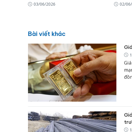
03/06/2026
02/06
Bài viết khác
Giá
1
Giá
mạn
đồn
giớ
về 
Giá
trư
1