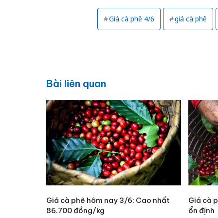
Giá cà phê 4/6
giá cà phê
Bài liên quan
Giá cà phê hôm nay 3/6: Cao nhất
Giá cà 
86.700 đồng/kg
ổn định