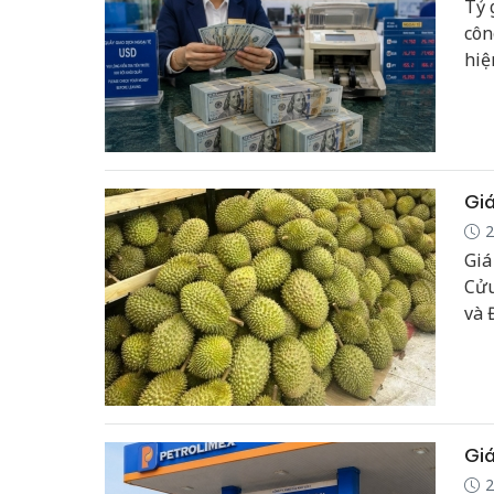
Tỷ 
côn
hiệ
(DX
(EU
Giá
2
Giá
Cửu
và 
đẹp
Giá
2