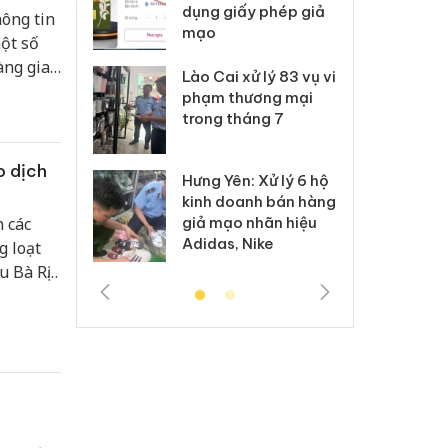
môi trường
dụng giấy phép giả
bả
hông tin
anh
mạo
ki
ột số
àng giao
 Thanh Hóa
Lào Cai xử lý 83 vụ vi
Cô
ại trong vụ
phạm thương mại
tìm
xuất, buôn
trong tháng 7
án
 sào giả
bá
o dịch
Hưng Yên: Xử lý 6 hộ
óa: Tìm bị
Th
kinh doanh bán hàng
g vụ án buôn
hạ
giả mạo nhãn hiệu
n các
h sữa
bá
Adidas, Nike
g loạt
 giả
Mo
u Bà Rịa
từ 30