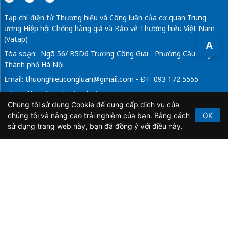
Tạp chí điện tử Thương hiệu và Công luận của cơ quan Trung
ương Hiệp hội Chống hàng giả và Bảo vệ Thương hiệu Việt Nam
(Vatap)
A
Tòa soạn: Ngõ 56/ B5D6 Trương Công Giai - Phường Cầu Giấy -
Thành phố Hà Nội
Email:
thuonghieucongluan@gmail.com
- ĐT: 093 172 5555
Tổng Biên Tập: Vũ Đức Thuận
Chúng tôi sử dụng Cookie để cung cấp dịch vụ của
Giấy phép hoạt động báo chí điện tử số 64/GP-BTTTT do Bộ
chúng tôi và nâng cao trải nghiệm của bạn. Bằng cách
OK
Thông tin và Truyền thông cấp ngày 21/2/2020.
sử dụng trang web này, bạn đã đồng ý với điều này.
Copyright © 2026
TẠP CHÍ THƯƠNG HIỆU & CÔNG
LUẬN
. All Rights Reserved.
Bản quyền thuộc Tạp chí Thương hiệu và Công luận. Cấm
sao chép dưới mọi hình thức nếu không có sự chấp thuận
bằng văn bản.